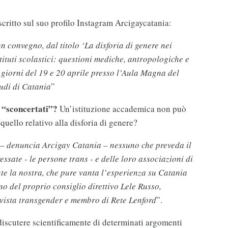
scritto sul suo profilo Instagram Arcigaycatania:
 convegno, dal titolo ‘La disforia di genere nei
stituti scolastici: questioni mediche, antropologiche e
i giorni del 19 e 20 aprile presso l’Aula Magna del
tudi di Catania
”
 “sconcertati”?
Un’istituzione accademica non può
uello relativo alla disforia di genere?
 ­– denuncia Arcigay Catania – nessuno che preveda il
essate - le persone trans - e delle loro associazioni di
nte la nostra, che pure vanta l’esperienza su Catania
no del proprio consiglio direttivo Lele Russo,
ivista transgender e membro di Rete Lenford
”.
 discutere scientificamente di determinati argomenti