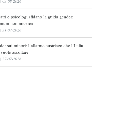
|
03-08-2026
atri e psicologi sfidano la guida gender:
imum non nocere»
|
31-07-2026
er sui minori: l’allarme austriaco che l’Italia
vuole ascoltare
|
27-07-2026