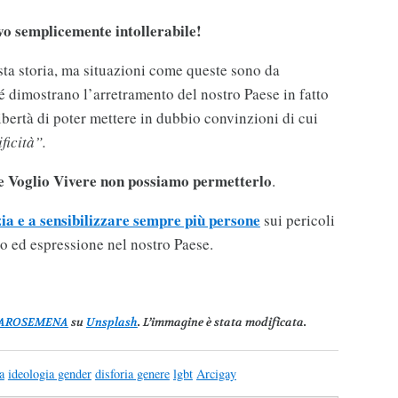
ovo semplicemente intollerabile!
ta storia, ma situazioni come queste sono da
 dimostrano l’arretramento del nostro Paese in fatto
 libertà di poter mettere in dubbio convinzioni di cui
ificità”.
e Voglio Vivere non possiamo permetterlo
.
zia e a sensibilizzare sempre più persone
sui pericoli
ro ed espressione nel nostro Paese.
 AROSEMENA
su
Unsplash
. L’immagine è stata modificata.
ia
ideologia gender
disforia genere
lgbt
Arcigay