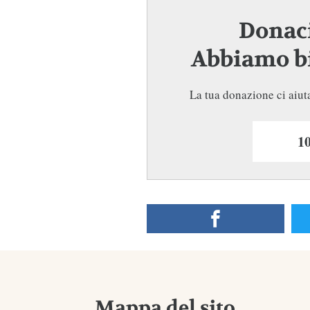
Donaci
Abbiamo bi
La tua donazione ci aiuta
Mappa del sito