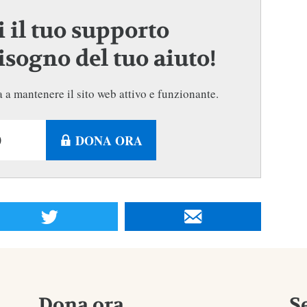
 il tuo supporto
sogno del tuo aiuto!
 a mantenere il sito web attivo e funzionante.
DONA ORA
Dona ora
S