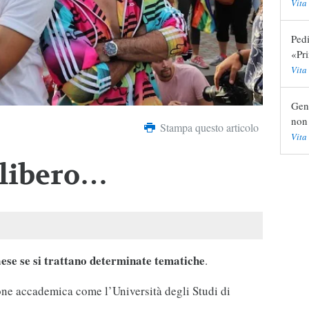
Vita
Pedi
«Pr
Vita
Gend
non 
Stampa questo articolo
Vita
 libero…
aese se si trattano determinate tematiche
.
one accademica come l’Università degli Studi di