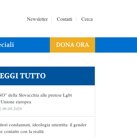
Newsletter
Contatti
Cerca
ciali
DONA ORA
EGGI TUTTO
NO” della Slovacchia alle pretese Lgbt
l’Unione europea
|
06-08-2026
tori condannati, ideologia smentita: il gender
e contatto con la realtà