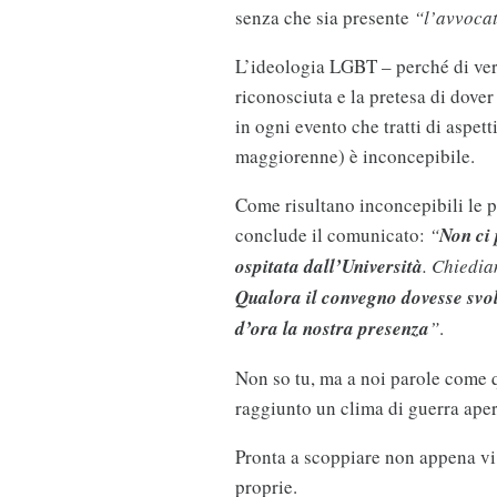
senza che sia presente
“l’avvocat
L’ideologia LGBT – perché di vera
riconosciuta e la pretesa di dove
in ogni evento che tratti di aspet
maggiorenne) è inconcepibile.
Come risultano inconcepibili le p
conclude il comunicato:
“
Non ci 
ospitata dall’Università
. Chiedia
Qualora il convegno dovesse svol
d’ora la nostra presenza
”
.
Non so tu, ma a noi parole come 
raggiunto un clima di guerra aper
Pronta a scoppiare non appena vi s
proprie.