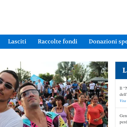
Lasciti
Raccolte fondi
Donazioni spe
L
Il “
del
Vita
Geni
perd