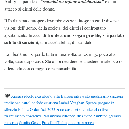
Aubry ha parlato di
“scandalosa azione antiabortista”
e di un
attacco ai diritti delle donne.
Il Parlamento europeo dovrebbe essere il luogo in cui le diverse
visioni dell’uomo, della società, dei diritti si confrontano
di fronte a uno slogan pro-life, si è parlato
apertamente. Invece,
subito di sanzioni
, di inaccettabilità, di scandalo.
La libertà non si perde tutta in una volta, si restringe poco alla
volta, caso dopo caso. Sta a noi decidere se assistere in silenzio o
difenderla con coraggio e responsabilità.
censura ideologica
aborto
vita
Europa
intervento giudiziario
sanzioni
tradizione cattolica
fede cristiana
Isabel Vaughan-Spruce
pregare in
silenzio
Public Order Act 2023
zone cuscinetto
clinica abortiva
risarcimento
coscienza
Parlamento europeo
striscione
bambino
grembo
materno
Geadis Geadi
Fratelli d’Italia
sinistra europea