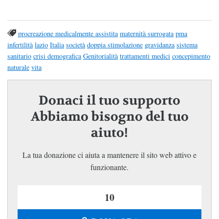
procreazione medicalmente assistita
maternità surrogata
pma
infertilità
lazio
Italia
società
doppia stimolazione
gravidanza
sistema
sanitario
crisi demografica
Genitorialità
trattamenti medici
concepimento
naturale
vita
Donaci il tuo supporto
Abbiamo bisogno del tuo
aiuto!
La tua donazione ci aiuta a mantenere il sito web attivo e
funzionante.