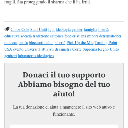
fragili. Sta proteggendo il sistema che li ha feriti.
Chloe Cole
Stati Uniti
lgbt
ideologia gender
famiglia
libertà
educativa
società
tradizione cattolica
fede cristiana
minori
detransitioner
minacce
antifa
bloccanti della pubertà
Pick Up the Mic
Turning Point
USA
evento
università
attivisti di sinistra
Corte Suprema
Regno Unito
genitori
laboratorio ideologico
Donaci il tuo supporto
Abbiamo bisogno del tuo
aiuto!
La tua donazione ci aiuta a mantenere il sito web attivo e
funzionante.