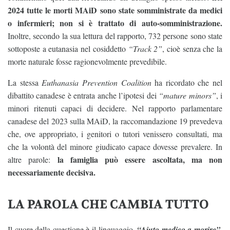
2024 tutte le morti MAiD sono state somministrate da medici
o infermieri; non si è trattato di auto-somministrazione.
Inoltre, secondo la sua lettura del rapporto, 732 persone sono state
sottoposte a eutanasia nel cosiddetto
“Track 2”
, cioè senza che la
morte naturale fosse ragionevolmente prevedibile.
La stessa
Euthanasia Prevention Coalition
ha ricordato che nel
dibattito canadese è entrata anche l’ipotesi dei
“mature minors”
, i
minori ritenuti capaci di decidere. Nel rapporto parlamentare
canadese del 2023 sulla MAiD, la raccomandazione 19 prevedeva
che, ove appropriato, i genitori o tutori venissero consultati, ma
che la volontà del minore giudicato capace dovesse prevalere. In
la famiglia può essere ascoltata, ma non
altre parole:
necessariamente decisiva.
LA PAROLA CHE CAMBIA TUTTO
Il cuore della questione è il linguaggio.
“Aiuto medico a morire”,