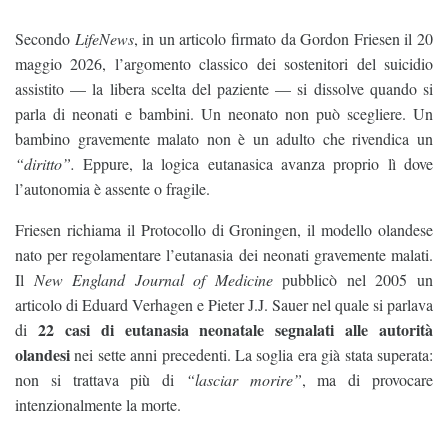
Secondo
LifeNews
, in un articolo firmato da Gordon Friesen il 20
maggio 2026, l’argomento classico dei sostenitori del suicidio
assistito — la libera scelta del paziente — si dissolve quando si
parla di neonati e bambini. Un neonato non può scegliere. Un
bambino gravemente malato non è un adulto che rivendica un
“diritto”.
Eppure, la logica eutanasica avanza proprio lì dove
l’autonomia è assente o fragile.
Friesen richiama il Protocollo di Groningen, il modello olandese
nato per regolamentare l’eutanasia dei neonati gravemente malati.
Il
New England Journal of Medicine
pubblicò nel 2005 un
articolo di Eduard Verhagen e Pieter J.J. Sauer nel quale si parlava
22 casi di eutanasia neonatale segnalati alle autorità
di
olandesi
nei sette anni precedenti. La soglia era già stata superata:
non si trattava più di
“lasciar morire”
, ma di provocare
intenzionalmente la morte.