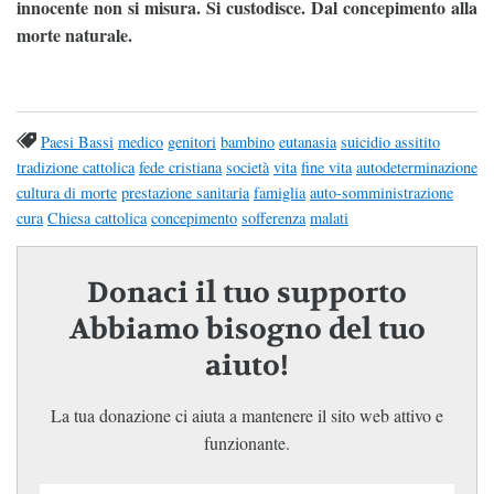
innocente non si misura. Si custodisce. Dal concepimento alla
morte naturale.
Paesi Bassi
medico
genitori
bambino
eutanasia
suicidio assitito
tradizione cattolica
fede cristiana
società
vita
fine vita
autodeterminazione
cultura di morte
prestazione sanitaria
famiglia
auto-somministrazione
cura
Chiesa cattolica
concepimento
sofferenza
malati
Donaci il tuo supporto
Abbiamo bisogno del tuo
aiuto!
La tua donazione ci aiuta a mantenere il sito web attivo e
funzionante.