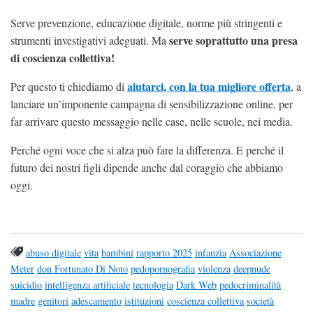
Serve prevenzione, educazione digitale, norme più stringenti e
serve soprattutto una presa
strumenti investigativi adeguati. Ma
di coscienza collettiva!
aiutarci, con la tua migliore offerta
Per questo ti chiediamo di
, a
lanciare un’imponente campagna di sensibilizzazione online, per
far arrivare questo messaggio nelle case, nelle scuole, nei media.
Perché ogni voce che si alza può fare la differenza. E perché il
futuro dei nostri figli dipende anche dal coraggio che abbiamo
oggi.
abuso digitale
vita
bambini
rapporto 2025
infanzia
Associazione
Meter
don Fortunato Di Noto
pedopornografia
violenza
deepnude
suicidio
intelligenza artificiale
tecnologia
Dark Web
pedocriminalità
madre
genitori
adescamento
istituzioni
coscienza collettiva
società