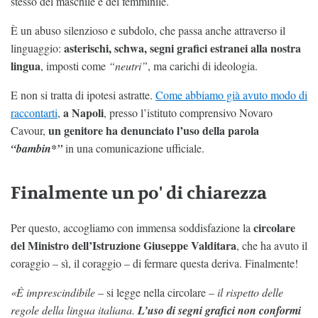
stesso del maschile e del femminile.
È un abuso silenzioso e subdolo, che passa anche attraverso il
asterischi, schwa, segni grafici estranei alla nostra
linguaggio:
lingua
, imposti come
“neutri”
, ma carichi di ideologia.
E non si tratta di ipotesi astratte.
Come abbiamo già avuto modo di
a Napoli
raccontarti
,
, presso l’istituto comprensivo Novaro
un genitore ha denunciato l’uso della parola
Cavour,
“bambin*”
in una comunicazione ufficiale.
Finalmente un po' di chiarezza
circolare
Per questo, accogliamo con immensa soddisfazione la
del Ministro dell’Istruzione Giuseppe Valditara
, che ha avuto il
coraggio – sì, il coraggio – di fermare questa deriva. Finalmente!
«È imprescindibile
– si legge nella circolare –
il rispetto delle
regole della lingua italiana.
L’uso di segni grafici non conformi