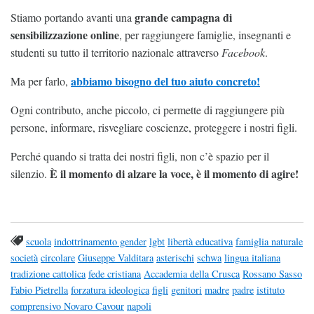
grande campagna di
Stiamo portando avanti una
sensibilizzazione online
, per raggiungere famiglie, insegnanti e
studenti su tutto il territorio nazionale attraverso
Facebook
.
abbiamo bisogno del tuo aiuto concreto!
Ma per farlo,
Ogni contributo, anche piccolo, ci permette di raggiungere più
persone, informare, risvegliare coscienze, proteggere i nostri figli.
Perché quando si tratta dei nostri figli, non c’è spazio per il
È il momento di alzare la voce, è il momento di agire!
silenzio.
scuola
indottrinamento gender
lgbt
libertà educativa
famiglia naturale
società
circolare
Giuseppe Valditara
asterischi
schwa
lingua italiana
tradizione cattolica
fede cristiana
Accademia della Crusca
Rossano Sasso
Fabio Pietrella
forzatura ideologica
figli
genitori
madre
padre
istituto
comprensivo Novaro Cavour
napoli