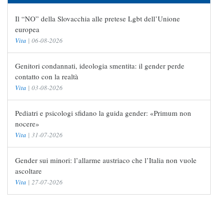
Il “NO” della Slovacchia alle pretese Lgbt dell’Unione
europea
Vita
|
06-08-2026
Genitori condannati, ideologia smentita: il gender perde
contatto con la realtà
Vita
|
03-08-2026
Pediatri e psicologi sfidano la guida gender: «Primum non
nocere»
Vita
|
31-07-2026
Gender sui minori: l’allarme austriaco che l’Italia non vuole
ascoltare
Vita
|
27-07-2026