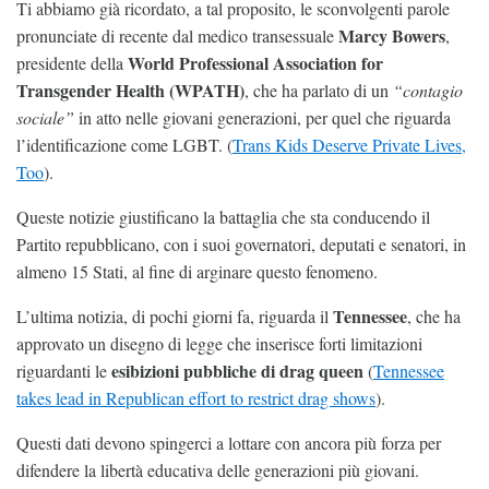
Ti abbiamo già ricordato, a tal proposito, le sconvolgenti parole
Marcy Bowers
pronunciate di recente dal medico transessuale
,
World Professional Association for
presidente della
Transgender Health (WPATH)
, che ha parlato di un
“contagio
sociale”
in atto nelle giovani generazioni, per quel che riguarda
l’identificazione come LGBT. (
Trans Kids Deserve Private Lives,
Too
).
Queste notizie giustificano la battaglia che sta conducendo il
Partito repubblicano, con i suoi governatori, deputati e senatori, in
almeno 15 Stati, al fine di arginare questo fenomeno.
Tennessee
L’ultima notizia, di pochi giorni fa, riguarda il
, che ha
approvato un disegno di legge che inserisce forti limitazioni
esibizioni pubbliche di drag queen
riguardanti le
(
Tennessee
takes lead in Republican effort to restrict drag shows
).
Questi dati devono spingerci a lottare con ancora più forza per
difendere la libertà educativa delle generazioni più giovani.