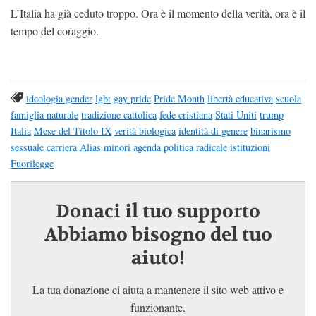
L’Italia ha già ceduto troppo. Ora è il momento della verità, ora è il
tempo del coraggio.
ideologia gender
lgbt
gay pride
Pride Month
libertà educativa
scuola
famiglia naturale
tradizione cattolica
fede cristiana
Stati Uniti
trump
Italia
Mese del Titolo IX
verità biologica
identità di genere
binarismo
sessuale
carriera Alias
minori
agenda politica radicale
istituzioni
Fuorilegge
Donaci il tuo supporto
Abbiamo bisogno del tuo
aiuto!
La tua donazione ci aiuta a mantenere il sito web attivo e
funzionante.