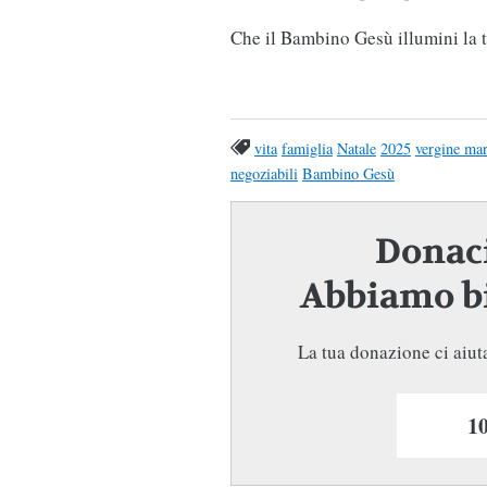
Che il Bambino Gesù illumini la tu
vita
famiglia
Natale
2025
vergine mar
negoziabili
Bambino Gesù
Donaci
Abbiamo bi
La tua donazione ci aiuta