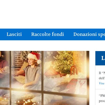
Lasciti
Raccolte fondi
Donazioni spe
L
Il “
del
Vita
“PMA
pro