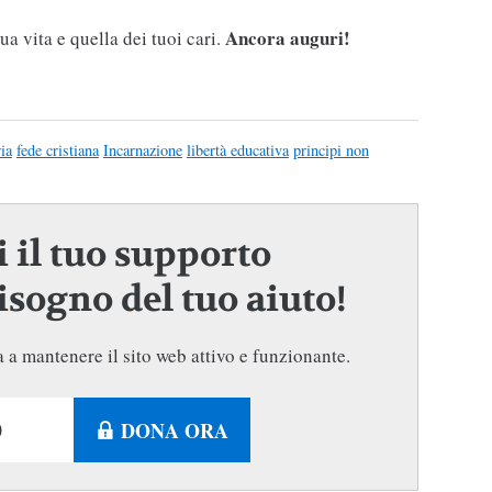
Ancora auguri!
a vita e quella dei tuoi cari.
ia
fede cristiana
Incarnazione
libertà educativa
principi non
 il tuo supporto
sogno del tuo aiuto!
 a mantenere il sito web attivo e funzionante.
DONA ORA