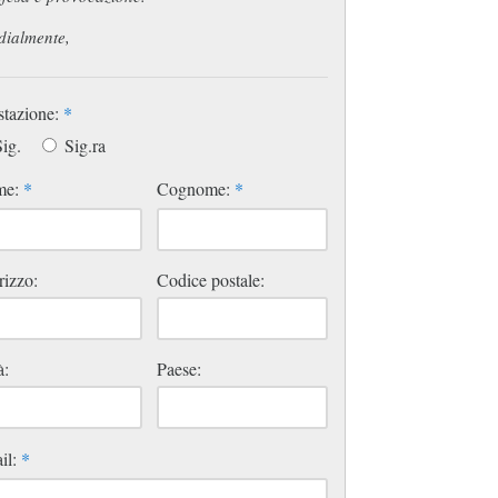
dialmente,
stazione:
*
ig.
Sig.ra
me:
*
Cognome:
*
rizzo:
Codice postale:
à:
Paese:
il:
*