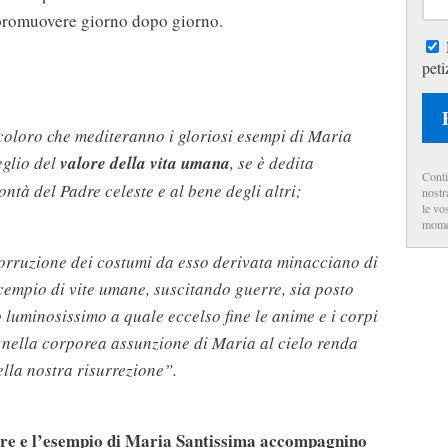
 promuovere giorno dopo giorno.
peti
i coloro che mediteranno i gloriosi esempi di Maria
glio del
valore della vita umana
, se è dedita
Conti
ontà del Padre celeste e al bene degli altri;
nostr
le vo
mome
corruzione dei costumi da esso derivata minacciano di
cempio di vite umane, suscitando guerre, sia posto
o luminosissimo a quale eccelso fine le anime e i corpi
de nella corporea assunzione di Maria al cielo renda
ella nostra risurrezione”.
dre e l’esempio di Maria Santissima accompagnino