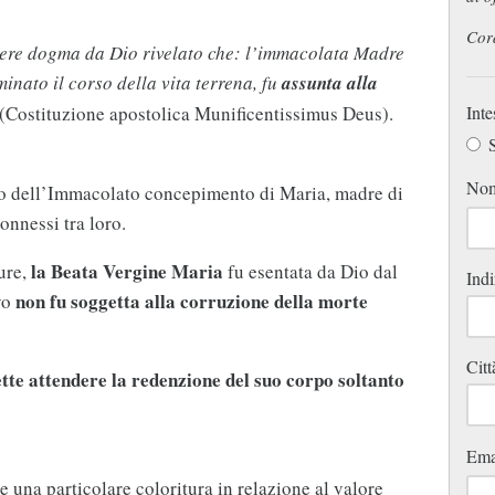
Cor
ssere dogma da Dio rivelato che: l’immacolata Madre
inato il corso della vita terrena, fu
assunta alla
(Costituzione apostolica Munificentissimus Deus).
Inte
S
No
lo dell’Immacolato concepimento di Maria, madre di
onnessi tra loro.
la Beata Vergine Maria
ture,
fu esentata da Dio dal
Indi
non fu soggetta alla corruzione della morte
vo
Citt
tte attendere la redenzione del suo corpo soltanto
Ema
e una particolare coloritura in relazione al valore