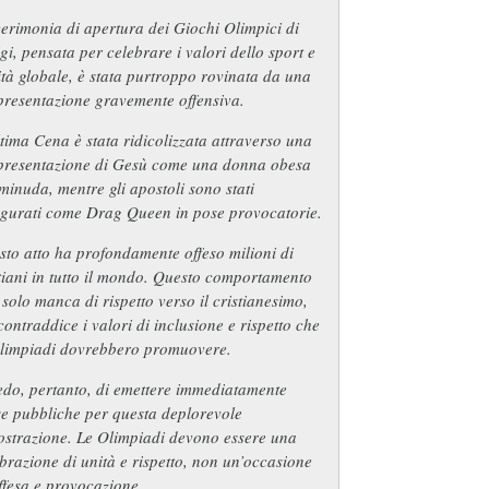
erimonia di apertura dei Giochi Olimpici di
gi, pensata per celebrare i valori dello sport e
ità globale, è stata purtroppo rovinata da una
presentazione gravemente offensiva.
tima Cena è stata ridicolizzata attraverso una
presentazione di Gesù come una donna obesa
minuda, mentre gli apostoli sono stati
figurati come Drag Queen in pose provocatorie.
to atto ha profondamente offeso milioni di
tiani in tutto il mondo. Questo comportamento
solo manca di rispetto verso il cristianesimo,
ontraddice i valori di inclusione e rispetto che
Olimpiadi dovrebbero promuovere.
edo, pertanto, di emettere immediatamente
e pubbliche per questa deplorevole
ostrazione. Le Olimpiadi devono essere una
brazione di unità e rispetto, non un’occasione
ffesa e provocazione.