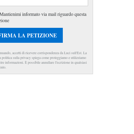
Mantienimi informato via mail riguardo questa
zione
FIRMA LA PETIZIONE
nuando, accetti di ricevere corrispondenza da Luci sull'Est. La
a politica sulla privacy spiega come proteggiamo e utilizziamo
stre informazioni. È possibile annullare l'iscrizione in qualsiasi
nto.