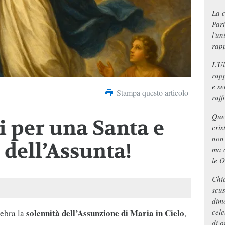
La c
Pari
l'un
rap
L'Ul
rap
e se
Stampa questo articolo
raf
Ques
i per una Santa e
cris
non 
 dell’Assunta!
ma c
le 
Chi
scus
dim
solennità dell’Assunzione di Maria in Cielo
cele
lebra la
,
di o