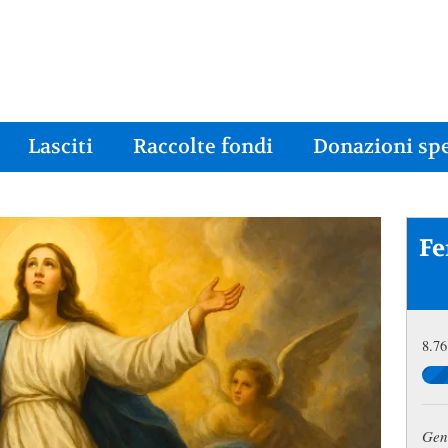
Lasciti
Raccolte fondi
Donazioni spe
Fe
8.76
Gent