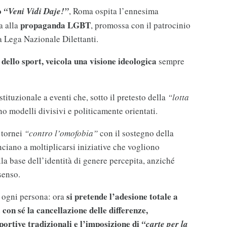
o
“Veni Vidi Daje!”
, Roma ospita l’ennesima
propaganda LGBT
a alla
, promossa con il patrocinio
a Lega Nazionale Dilettanti.
 dello sport, veicola una visione ideologica
sempre
tituzionale a eventi che, sotto il pretesto della
“lotta
o modelli divisivi e politicamente orientati.
 tornei
“contro l’omofobia”
con il sostegno della
nciano a moltiplicarsi iniziative che vogliono
ulla base dell’identità di genere percepita, anziché
senso.
si pretende l’adesione totale a
a ogni persona: ora
con sé la cancellazione delle differenze,
portive tradizionali e l’imposizione di
“carte per la