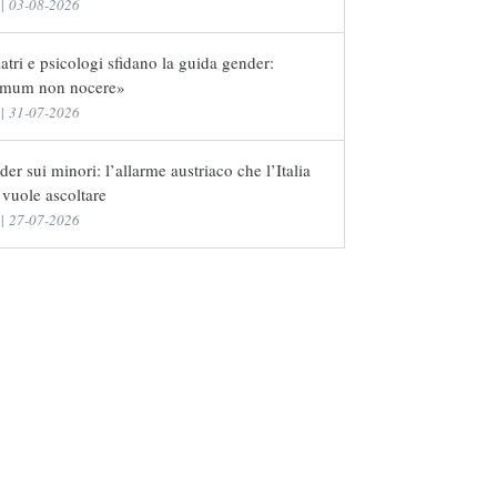
|
03-08-2026
atri e psicologi sfidano la guida gender:
imum non nocere»
|
31-07-2026
er sui minori: l’allarme austriaco che l’Italia
vuole ascoltare
|
27-07-2026