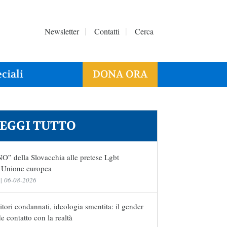
Newsletter
Contatti
Cerca
ciali
DONA ORA
EGGI TUTTO
NO” della Slovacchia alle pretese Lgbt
l’Unione europea
|
06-08-2026
tori condannati, ideologia smentita: il gender
e contatto con la realtà