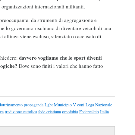
a organizzazioni internazionali militanti.
preoccupante: da strumenti di aggregazione e
 che lo governano rischiano di diventare veicoli di una
si allinea viene escluso, silenziato o accusato di
davvero vogliamo che lo sport diventi
chiedere:
logiche?
Dove sono finiti i valori che hanno fatto
dottrinamento
propaganda Lgbt
Municipio V
coni
Lega Nazionale
iva
tradizione cattolica
fede cristiana
omofobia
Federcalcio
Italia