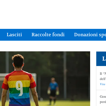
Lasciti
Raccolte fondi
Donazioni spe
L
Il “
del
Vita
Geni
perd