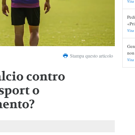
Vita
Pedi
«Pr
Vita
Gend
non 
Stampa questo articolo
Vita
lcio contro
sport o
mento?