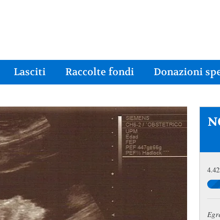
Lasciti
Raccolte fondi
Donazioni spe
NO
4.42
Egre