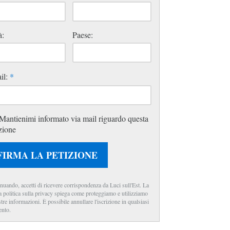
à:
Paese:
il:
*
Mantienimi informato via mail riguardo questa
zione
FIRMA LA PETIZIONE
nuando, accetti di ricevere corrispondenza da Luci sull'Est. La
a politica sulla privacy spiega come proteggiamo e utilizziamo
stre informazioni. È possibile annullare l'iscrizione in qualsiasi
nto.