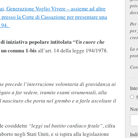
priv
ai, Generazione Voglio Vivere – assieme ad altre
dovr
ta presso la Corte di Cassazione per presentare una
Per 
 194.
per 
cres
 di iniziativa popolare intitolata
“Un cuore che
La 
 un comma 1-bis
all’art. 14 della legge 194/1978.
prot
Cor
 che precede l’interruzione volontaria di gravidanza ai
Inte
igato a far vedere, tramite esami strumentali, alla
S
l nascituro che porta nel grembo e a farle ascoltare il
No
lle cosiddette
“leggi sul battito cardiaco fetale”
, cifra
borto negli Stati Uniti, e si ispira alla legislazione
Indi