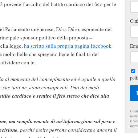
 prevede l’ascolto del battito cardiaco del feto per le
Citt
del Parlamento ungherese, Dóra Dúro, esponente del
principale sponsor politico della proposta –
ella legge,
ha scritto sulla propria pagina Facebook
Ema
 molto belle che spiegano bene le finalità del
ndividere con te.
peti
izia al momento del concepimento ed è uguale a quella
e che tutti ne siano consapevoli. Uno dei modi
attito cardiaco e sentire il feto stesso che dice alla
Conti
nostr
ione, ma semplicemente di un’informazione sul peso e
le vo
mome
decisione
, perché molte persone considerano ancora il