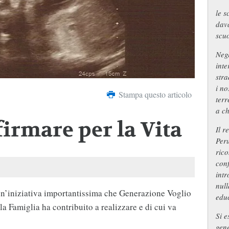
le s
dava
scuo
Negl
inte
stra
i no
Stampa questo articolo
terr
a ch
firmare per la Vita
Il r
Per
rico
conf
intr
null
n’iniziativa importantissima che Generazione Voglio
educ
lla Famiglia ha contribuito a realizzare e di cui va
Si e
gene