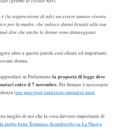
ule (grumo di cellule ndr).
 è (la soppressione di ndr) un essere umano vivente,
co per la madre, che subisce danni brutali alla sua
si può dire che anche le donne sono danneggiate
ere altro a queste parole così chiare ed importanti,
giovane donna.
la proposta di legge deve
r approdare in Parlamento
rmatari entro il 7 novembre.
Per firmare è necessario
idenza (
per maggiori istruzioni operative puoi
ia meglio di noi che la cosa davvero importante di
da molto bene Tommaso Scandroglio su La Nuova