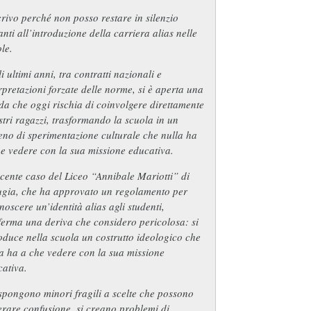
crivo perché non posso restare in silenzio
nti all’introduzione della carriera alias nelle
le.
i ultimi anni, tra contratti nazionali e
rpretazioni forzate delle norme, si è aperta una
da che oggi rischia di coinvolgere direttamente
stri ragazzi, trasformando la scuola in un
eno di sperimentazione culturale che nulla ha
e vedere con la sua missione educativa.
ecente caso del Liceo “Annibale Mariotti” di
ugia, che ha approvato un regolamento per
noscere un’identità alias agli studenti,
erma una deriva che considero pericolosa: si
oduce nella scuola un costrutto ideologico che
a ha a che vedere con la sua missione
ativa.
spongono minori fragili a scelte che possono
rare confusione, si creano problemi di