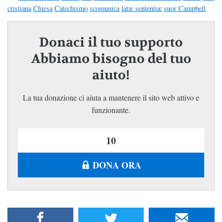
cristiana
Chiesa
Catechismo
scomunica
latæ sententiæ
suor Campbell
Donaci il tuo supporto
Abbiamo bisogno del tuo
aiuto!
La tua donazione ci aiuta a mantenere il sito web attivo e
funzionante.
DONA ORA