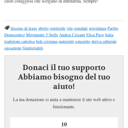
cuori coraggiosi che scelgano di difenderla. Sempre!
disegno di legge
aborto
ostetriche
vita
ospedale
gravidanza
Partito
Democratico
Movimento 5 Stelle
Andrea Crisanti
Elisa Pirro
Italia
tradizione cattolica
fede cristiana
maternità
concepito
deriva culturale
cassazione
Genitorialità
Donaci il tuo supporto
Abbiamo bisogno del tuo
aiuto!
La tua donazione ci aiuta a mantenere il sito web attivo e
funzionante.