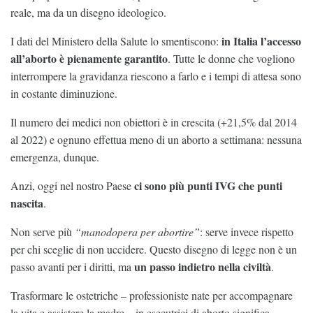
reale, ma da un disegno ideologico.
in Italia l’accesso
I dati del Ministero della Salute lo smentiscono:
all’aborto è pienamente garantito
. Tutte le donne che vogliono
interrompere la gravidanza riescono a farlo e i tempi di attesa sono
in costante diminuzione.
Il numero dei medici non obiettori è in crescita (+21,5% dal 2014
al 2022) e ognuno effettua meno di un aborto a settimana: nessuna
emergenza, dunque.
ci sono più punti IVG che punti
Anzi, oggi nel nostro Paese
nascita
.
Non serve più
“manodopera per abortire”
: serve invece rispetto
per chi sceglie di non uccidere. Questo disegno di legge non è un
un passo indietro nella civiltà
passo avanti per i diritti, ma
.
Trasformare le ostetriche – professioniste nate per accompagnare
la vita e assistere la madre – in esecutrici di aborto significa