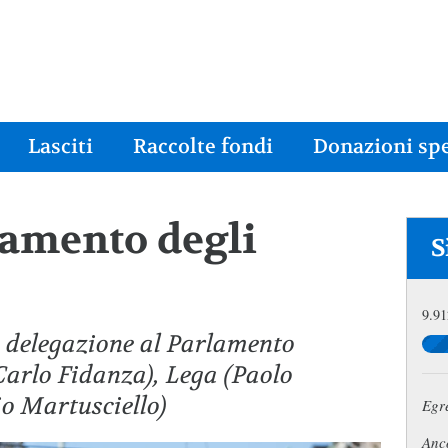
Lasciti
Raccolte fondi
Donazioni spe
namento degli
S
9.91
i delegazione al Parlamento
(Carlo Fidanza), Lega (Paolo
io Martusciello)
Egr
Anco