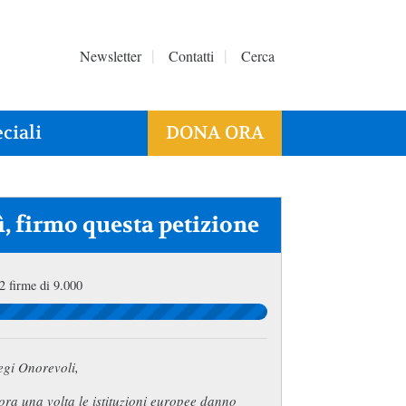
Newsletter
Contatti
Cerca
ciali
DONA ORA
ì, firmo questa petizione
2 firme di 9.000
egi Onorevoli,
ra una volta le istituzioni europee danno