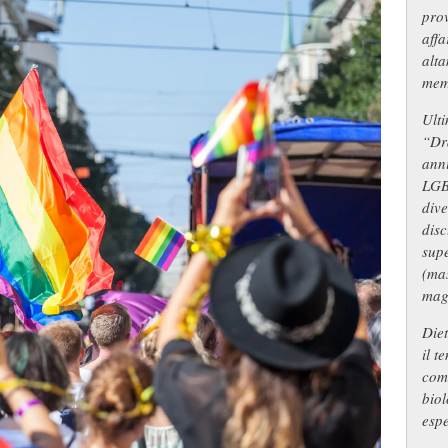
prov
affa
alta
mem
Ulti
“Dra
anni
LGB
dive
disc
supe
(mas
magg
Diet
il t
come
biol
espe