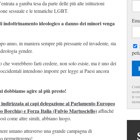
entrata a gamba tesa da parte delle più alte istituzioni
ione sessuale e le tematiche LGBT.
Ema
di indottrinamento ideologico a danno dei minori venga
po anno, in maniera sempre più pressante ed invadente, sta
deologia gender.
peti
lo che vorrebbero farti credere, non solo esiste, ma è uno dei
 occidentali intendono imporre per legge ai Paesi ancora
Conti
ui dobbiamo agire al più presto!
nostr
le vo
mome
e indirizzata ai capi delegazione al Parlamento Europeo
lo Borchia) e Forza Italia (Fulvio Martusciello)
affinché
 così come altre simili, abbiano luogo.
genere umano attraverso una grande campagna di
elo permetteremo!