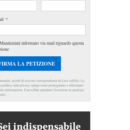
il:
*
Mantienimi informato via mail riguardo questa
zione
FIRMA LA PETIZIONE
nuando, accetti di ricevere corrispondenza da Luci sull'Est. La
a politica sulla privacy spiega come proteggiamo e utilizziamo
stre informazioni. È possibile annullare l'iscrizione in qualsiasi
nto.
Sei indispensabile