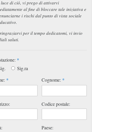
 luce di ciò, vi prego di attivarvi
diatamente al fine di bloccare tale iniziativa e
enunciarne i rischi dal punto di vista sociale
ducativo.
ringraziarvi per il tempo dedicatomi, vi invio
iali saluti.
stazione:
*
ig.
Sig.ra
me:
*
Cognome:
*
rizzo:
Codice postale:
à:
Paese: