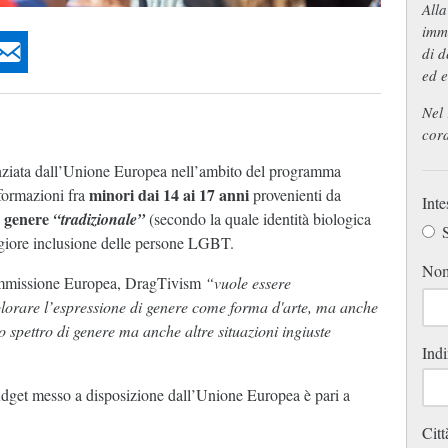
Alla
imme
di d
ed e
Nel 
cord
anziata dall’Unione Europea nell’ambito del programma
minori dai 14 ai 17 anni
formazioni fra
provenienti da
Inte
i genere
“tradizionale”
(secondo la quale identità biologica
S
ggiore inclusione delle persone LGBT.
No
Commissione Europea, DragTivism
“vuole essere
splorare l’espressione di genere come forma d'arte, ma anche
o spettro di genere ma anche altre situazioni ingiuste
Indi
budget messo a disposizione dall’Unione Europea è pari a
Citt