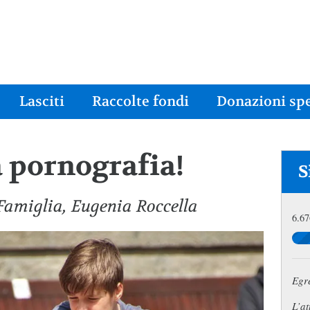
Lasciti
Raccolte fondi
Donazioni spe
 pornografia!
S
 Famiglia, Eugenia Roccella
6.67
Egr
L’at