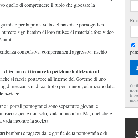
ivo quello di comprendere il ruolo che giocasse la
Ema
 guardato per la prima volta del materiale pornografico
n numero significativo di loro fruisce di materiale foto-video
2 anni.
pendenza compulsiva, comportamenti aggressivi, rischio
peti
firmare la petizione indirizzata al
 ti chiediamo di
finché si faccia portavoce all’interno del Governo di uno
Conti
rigidi meccanismi di controllo per i minori, ad iniziare dalla
nostr
 foto-video.
le vo
mome
itano i portali pornografici sono soprattutto giovani e
i psicologici, e non solo, vadano incontro.
Ma, quel che è
a vada incontro la società.
tri bambini e ragazzi dalle grinfie della pornografia e di