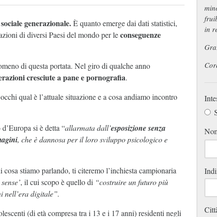
mino
frui
 sociale generazionale.
È quanto emerge dai dati statistici,
in r
conseguenze
azioni di diversi Paesi del mondo per le
Graz
Cord
omeno di questa portata. Nel giro di qualche anno
nerazioni cresciute a pane e pornografia
.
occhi qual è l’attuale situazione e a cosa andiamo incontro
Inte
S
d’Europa si è detta “
allarmata dall’
esposizione senza
No
magini
, che è dannosa per il loro sviluppo psicologico e
i cosa stiamo parlando, ti citeremo l’inchiesta campionaria
Indi
sense’
, il cui scopo è quello di
“costruire un futuro più
i nell’era digitale”.
Citt
escenti (di età compresa tra i 13 e i 17 anni) residenti negli