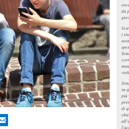
oscu
da p
giov
Scie
i ri
nost
spes
Sono
corr
mate
viol
Sono
su q
più 
pert
di q
chi
all’
l’ac