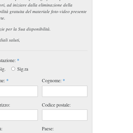
ri, ad iniziare dalla eliminazione della
bilità gratuita del materiale foto-video presente
ete.
ie per la Sua disponibilità.
iali saluti,
stazione:
*
ig.
Sig.ra
me:
*
Cognome:
*
rizzo:
Codice postale:
à:
Paese: