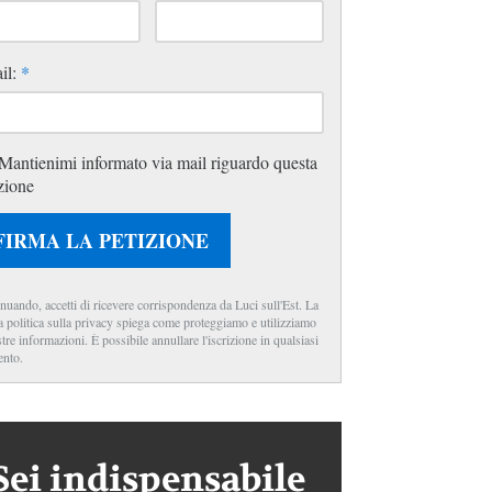
il:
*
Mantienimi informato via mail riguardo questa
zione
FIRMA LA PETIZIONE
nuando, accetti di ricevere corrispondenza da Luci sull'Est. La
a politica sulla privacy spiega come proteggiamo e utilizziamo
stre informazioni. È possibile annullare l'iscrizione in qualsiasi
nto.
Sei indispensabile