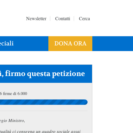
Newsletter
Contatti
Cerca
ciali
DONA ORA
ì, firmo questa petizione
6 firme di 6.000
egio Ministro,
tualità ci consegna un quadro sociale assai