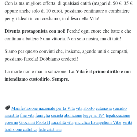
Con la tua migliore offerta, di qualsiasi entità (magari di 50 €, 35 €
oppure anche solo di 10 euro), possiamo continuare a combattere
per gli Ideali in cui crediamo, in difesa della Vita!
Diventa protagonista con noi!
Perché ogni cuore che batte e che
continua a battere è una vittoria. Non solo nostra, ma di tutti!
Siamo per questo convinti che, insieme, agendo uniti e compatti,
possiamo farcela! Dobbiamo crederci!
La Vita è il primo diritto e noi
La morte non è mai la soluzione.
intendiamo custodirlo. Sempre.
Manifestazione nazionale per la Vita
vita
aborto
eutanasia
suicidio
assistito
fine vita
famiglia
società
abolizione
legge n. 194
legalizzazione
governo
Giovanni Paolo II
sacralità vita
enciclica Evangelium Vitæ
verità
tradizione cattolica
fede cristiana