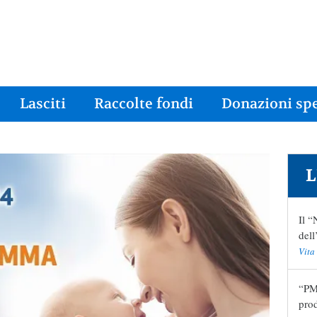
Lasciti
Raccolte fondi
Donazioni spe
L
Il “
del
Vita
“PMA
pro