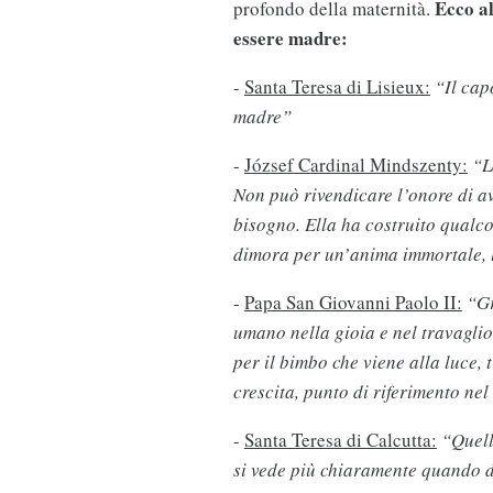
Ecco al
profondo della maternità.
essere madre:
-
Santa Teresa di Lisieux:
“Il cap
madre”
-
József Cardinal Mindszenty:
“L
Non può rivendicare l’onore di a
bisogno. Ella ha costruito qualco
dimora per un’anima immortale, 
-
Papa San Giovanni Paolo II:
“Gr
umano nella gioia e nel travaglio
per il bimbo che viene alla luce, 
crescita, punto di riferimento ne
-
Santa Teresa di Calcutta:
“Quell
si vede più chiaramente quando d