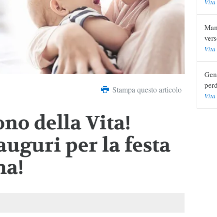
Vita
Mani
vers
Vita
Geni
perd
Stampa questo articolo
Vita
ono della Vita!
 auguri per la festa
ma!