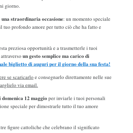
ni giorno.
i una straordinaria occasione
: un momento speciale
l tuo profondo amore per tutto ciò che ha fatto e
sta preziosa opportunità e a trasmetterle i tuoi
un gesto semplice ma carico di
i attraverso
nale biglietto di auguri per il giorno della sua festa!
ere se scaricarlo
e consegnarlo direttamente nelle sue
arglielo via email.
di domenica 12 maggio
per inviarle i tuoi personali
one speciale per dimostrarle tutto il tuo amore
ltre figure cattoliche che celebrano il significato