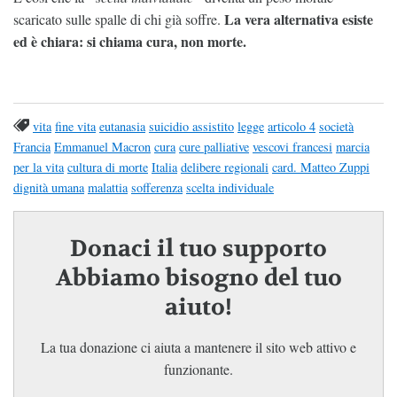
La vera alternativa esiste
scaricato sulle spalle di chi già soffre.
ed è chiara: si chiama cura, non morte.
vita
fine vita
eutanasia
suicidio assistito
legge
articolo 4
società
Francia
Emmanuel Macron
cura
cure palliative
vescovi francesi
marcia
per la vita
cultura di morte
Italia
delibere regionali
card. Matteo Zuppi
dignità umana
malattia
sofferenza
scelta individuale
Donaci il tuo supporto
Abbiamo bisogno del tuo
aiuto!
La tua donazione ci aiuta a mantenere il sito web attivo e
funzionante.