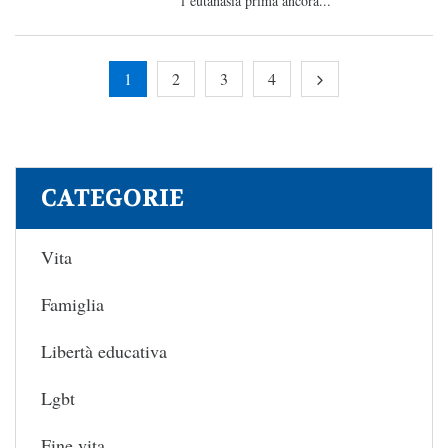
l’eutanasia prima ancora...
1
2
3
4
CATEGORIE
Vita
Famiglia
Libertà educativa
Lgbt
Fine vita