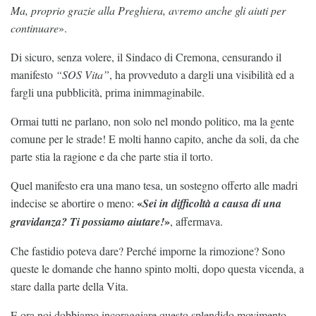
Ma, proprio grazie alla Preghiera, avremo anche gli aiuti per
continuare
».
Di sicuro, senza volere, il Sindaco di Cremona, censurando il
manifesto
“SOS Vita”
, ha provveduto a dargli una visibilità ed a
fargli una pubblicità, prima inimmaginabile.
Ormai tutti ne parlano, non solo nel mondo politico, ma la gente
comune per le strade! E molti hanno capito, anche da soli, da che
parte stia la ragione e da che parte stia il torto.
Quel manifesto era una mano tesa, un sostegno offerto alle madri
«
indecise se abortire o meno:
Sei in difficoltà a causa di una
»
gravidanza? Ti possiamo aiutare!
, affermava.
Che fastidio poteva dare? Perché imporne la rimozione? Sono
queste le domande che hanno spinto molti, dopo questa vicenda, a
stare dalla parte della Vita.
E ora noi dobbiamo incoraggiare questo splendido movimento