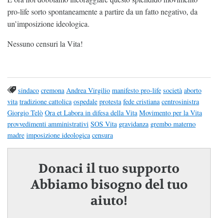
pro-life sorto spontaneamente a partire da un fatto negativo, da
un’imposizione ideologica.
Nessuno censuri la Vita!
sindaco
cremona
Andrea Virgilio
manifesto pro-life
società
aborto
vita
tradizione cattolica
ospedale
protesta
fede cristiana
centrosinistra
Giorgio Telò
Ora et Labora in difesa della Vita
Movimento per la Vita
provvedimenti amministrativi
SOS Vita
gravidanza
grembo materno
madre
imposizione ideologica
censura
Donaci il tuo supporto
Abbiamo bisogno del tuo
aiuto!