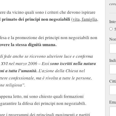
cord
re da vicino quali sono i criteri che devono ispirare
primato dei principi non negoziabili
al
(
vita, famiglia,
Inte
S
ifesa e la promozione dei principi non negoziabili non
No
vere la stessa dignità umana.
di fede anche se ricevono ulteriore luce e conferma
Indi
o XVI nel marzo 2006 – Essi
sono iscritti nella natura
ni a tutta l’umanità.
L’azione della Chiesa nel
re confessionale, ma è rivolta a tutte le persone,
Citt
one religiosa”.
appena letto, mi sono chiesto quali formazioni
Ema
garantire la difesa dei principi non negoziabili.
re i programmi dei principali movimenti e partiti