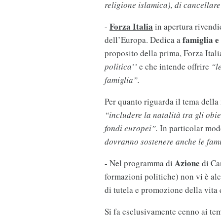
religione islamica), di cancellare
Forza Italia
-
in apertura rivend
famiglia e
dell’Europa. Dedica a
proposito della prima, Forza Ital
politica’’
e che intende offrire
“l
famiglia”.
Per quanto riguarda il tema della 
“includere la natalità tra gli ob
fondi europei”.
In particolar mo
dovranno sostenere anche le fami
Azione
- Nel programma di
di Car
formazioni politiche) non vi è alc
di tutela e promozione della vita 
Si fa esclusivamente cenno ai tem