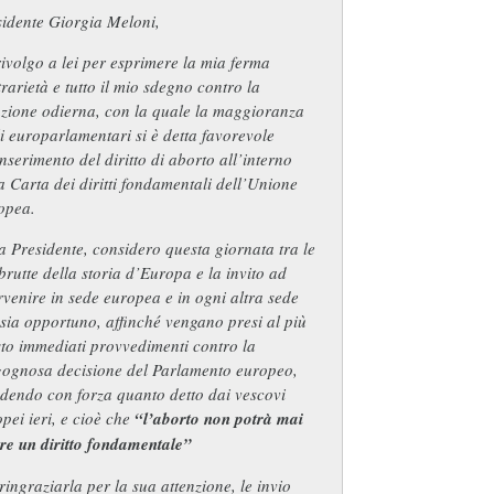
sidente Giorgia Meloni,
ivolgo a lei per esprimere la mia ferma
rarietà e tutto il mio sdegno contro la
azione odierna, con la quale la maggioranza
i europarlamentari si è detta favorevole
inserimento del diritto di aborto all’interno
a Carta dei diritti fondamentali dell’Unione
opea.
 Presidente, considero questa giornata tra le
brutte della storia d’Europa e la invito ad
rvenire in sede europea e in ogni altra sede
sia opportuno, affinché vengano presi al più
to immediati provvedimenti contro la
gognosa decisione del Parlamento europeo,
dendo con forza quanto detto dai vescovi
pei ieri, e cioè che
“l’aborto non potrà mai
re un diritto fondamentale”
ringraziarla per la sua attenzione, le invio