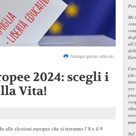
Pre
Mi r
cont
vot
degl
all’
dell
Stampa questo articolo
Eur
Cara
opee 2024: scegli i
più 
inte
lla Vita!
ove 
pres
ver
riba
euro
esse
 alle elezioni europee che si terranno l’8 e il 9
Nel 