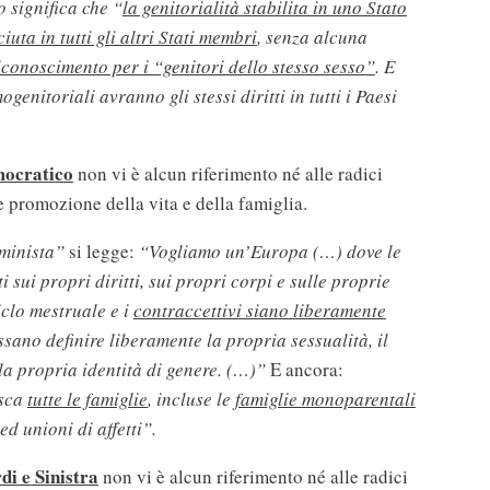
o significa che “
la genitorialità stabilita in uno Stato
ta in tutti gli altri Stati membri
, senza alcuna
iconoscimento per i “genitori dello stesso sesso”
. E
ogenitoriali avranno gli stessi diritti in tutti i Paesi
mocratico
non vi è alcun riferimento né alle radici
e promozione della vita e della famiglia.
minista”
si legge:
“Vogliamo un’Europa (…) dove le
 sui propri diritti, sui propri corpi e sulle proprie
ciclo mestruale e i
contraccettivi siano liberamente
ssano definire liberamente la propria sessualità, il
a propria identità di genere. (…)”
E ancora:
osca
tutte le famiglie
, incluse le
famiglie monoparentali
d unioni di affetti”.
di e Sinistra
non vi è alcun riferimento né alle radici