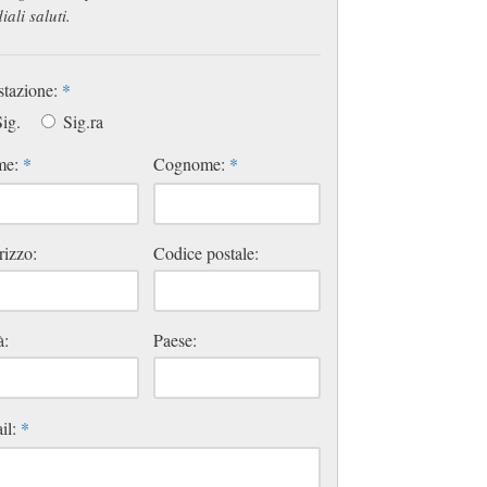
iali saluti.
stazione:
*
ig.
Sig.ra
me:
*
Cognome:
*
rizzo:
Codice postale:
à:
Paese:
il:
*