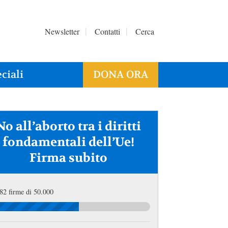
Newsletter
Contatti
Cerca
ciali
DONA ORA
No all’aborto tra i diritti
fondamentali dell’Ue!
Firma subito
82 firme di 50.000