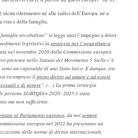
è alcun riferimento né alle radici dell’Europa, né a
 vita e della famiglia.
e famiglie arcobaleno”
si legge anzi l’impegno a dover
vedimenti legislativi la
strategia per l’uguaglianza
ata nel novembre 2020 dalla Commissione europea.
lori presente nello Statuto del Movimento 5 Stelle c’è
li sono un caposaldo di uno Stato laico. E dunque, tra
 va ricompreso il
pieno diritto ad amare e ad essere
sessuali e di genere
”. (…) La prima strategia
lle persone LGBTQIA+ 2020- 2025 è stata
te ma non sufficiente.
sentate al Parlamento europeo
, da noi
sempre
 Commissione europea nel 2022 ha presentato un
zzazione delle norme di diritto internazionale