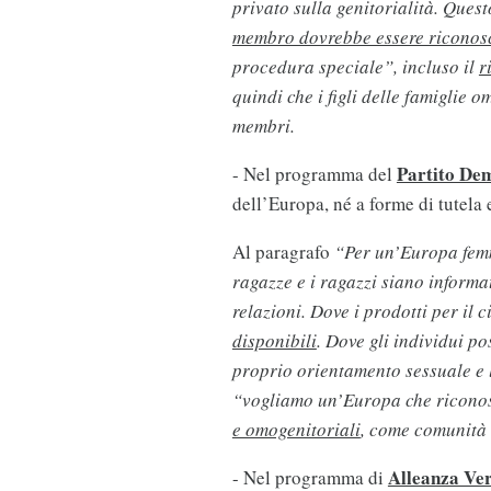
privato sulla genitorialità. Quest
membro dovrebbe essere riconosciu
procedura speciale”, incluso il
r
quindi che i figli delle famiglie om
membri.
Partito De
- Nel programma del
dell’Europa, né a forme di tutela 
Al paragrafo
“Per un’Europa fem
ragazze e i ragazzi siano informati
relazioni. Dove i prodotti per il 
disponibili
. Dove gli individui po
proprio orientamento sessuale e l
“vogliamo un’Europa che ricon
e omogenitoriali
, come comunità e
Alleanza Ver
- Nel programma di