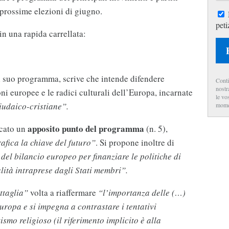
 prossime elezioni di giugno.
peti
in una rapida carrellata:
el suo programma, scrive che intende difendere
Conti
nostr
oni europee e le radici culturali dell’Europa, incarnate
le vo
giudaico-cristiane”.
mome
apposito punto del programma
cato un
(n. 5),
afica la chiave del futuro”
. Si propone inoltre di
 del bilancio europeo per finanziare le politiche di
lità intraprese dagli Stati membri”.
ttaglia”
volta a riaffermare
“l’importanza delle (…)
uropa e si impegna a contrastare i tentativi
smo religioso (il riferimento implicito è alla