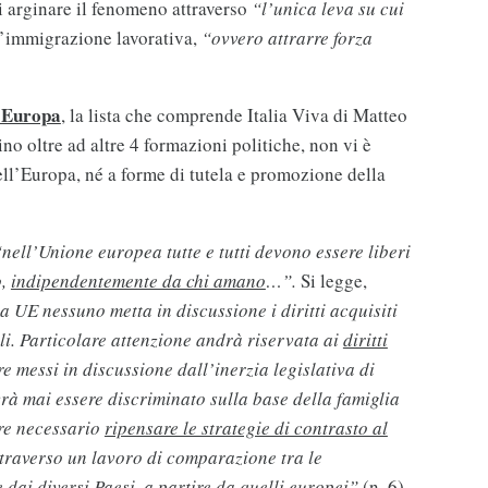
 arginare il fenomeno attraverso
“l’unica leva su cui
l’immigrazione lavorativa,
“ovvero attrarre forza
d’Europa
, la lista che comprende Italia Viva di Matteo
 oltre ad altre 4 formazioni politiche, non vi è
ell’Europa, né a forme di tutela e promozione della
nell’Unione europea tutte e tutti devono essere liberi
o,
indipendentemente da chi amano
…”.
Si legge,
a UE nessuno metta in discussione i diritti acquisiti
li. Particolare attenzione andrà riservata ai
diritti
e messi in discussione dall’inerzia legislativa di
rà mai essere discriminato sulla base della famiglia
re necessario
ripensare le strategie di contrasto al
traverso un lavoro di comparazione tra le
 dai diversi Paesi, a partire da quelli europei”
(n. 6).