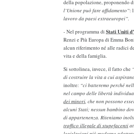
della popolazione, proponendo di
l’Unione può fare affidamento”
: 
lavoro da paesi extraeuropei”.
Stati Uniti 
- Nel programma di
Renzi e Più Europa di Emma Bonino
alcun riferimento né alle radici d
vita e della famiglia.
Si sottolinea, invece, il fatto che
“
di costruire la vita a cui aspiran
inoltre:
“ci batteremo perché nell
nel campo delle libertà individua
dei minori
, che non possono esser
alcuni Stati; nessun bambino dov
di appartenenza. Riteniamo inolt
traffico illegale di stupefacenti
at
legislazioni più moderne
adottate