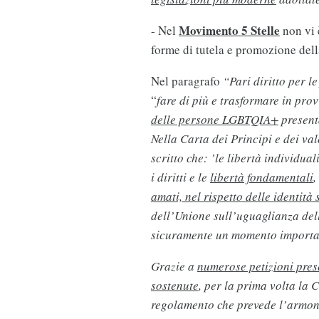
Movimento 5 Stelle
- Nel
non vi 
forme di tutela e promozione della
Nel paragrafo
“Pari diritto per l
“
fare di più e trasformare in prov
delle persone LGBTQIA+
present
Nella Carta dei Principi e dei va
scritto che: ’le libertà individua
i diritti e le
libertà fondamentali
,
amati, nel rispetto delle identità 
dell’Unione sull’uguaglianza de
sicuramente un momento importan
Grazie a
numerose petizioni pre
sostenute
, per la prima volta la
regolamento che prevede l’armoni