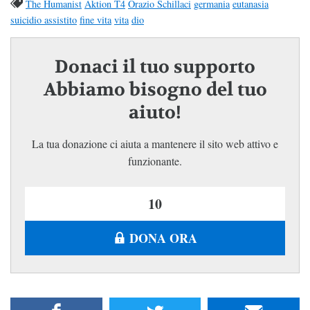
The Humanist
Aktion T4
Orazio Schillaci
germania
eutanasia
suicidio assistito
fine vita
vita
dio
Donaci il tuo supporto
Abbiamo bisogno del tuo
aiuto!
La tua donazione ci aiuta a mantenere il sito web attivo e
funzionante.
DONA ORA