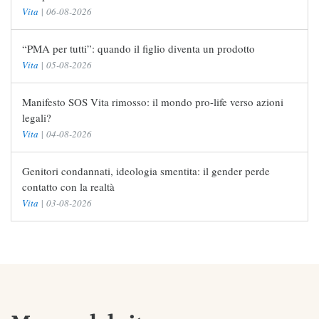
Vita
|
06-08-2026
“PMA per tutti”: quando il figlio diventa un prodotto
Vita
|
05-08-2026
Manifesto SOS Vita rimosso: il mondo pro-life verso azioni
legali?
Vita
|
04-08-2026
Genitori condannati, ideologia smentita: il gender perde
contatto con la realtà
Vita
|
03-08-2026