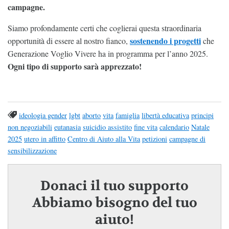
campagne.
Siamo profondamente certi che coglierai questa straordinaria
sostenendo i progetti
opportunità di essere al nostro fianco,
che
Generazione Voglio Vivere ha in programma per l’anno 2025.
Ogni tipo di supporto sarà apprezzato!
ideologia gender
lgbt
aborto
vita
famiglia
libertà educativa
principi
non negoziabili
eutanasia
suicidio assistito
fine vita
calendario
Natale
2025
utero in affitto
Centro di Aiuto alla Vita
petizioni
campagne di
sensibilizzazione
Donaci il tuo supporto
Abbiamo bisogno del tuo
aiuto!