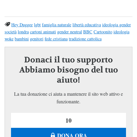
Hey Duggee
lgbt
famiglia naturale
libertà educativa
ideologia gender
società
londra
cartoni animati
gender neutral
BBC
Cartoonito
ideologia
woke
bambini
genitori
fede cristiana
tradizione cattolica
Donaci il tuo supporto
Abbiamo bisogno del tuo
aiuto!
La tua donazione ci aiuta a mantenere il sito web attivo e
funzionante.
DONA ORA