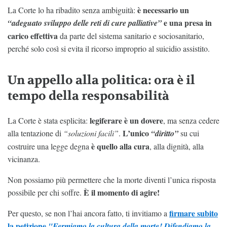
è necessario un
La Corte lo ha ribadito senza ambiguità:
e una presa in
“adeguato sviluppo delle reti di cure palliative”
carico effettiva
da parte del sistema sanitario e sociosanitario,
perché solo così si evita il ricorso improprio al suicidio assistito.
Un appello alla politica: ora è il
tempo della responsabilità
legiferare è un dovere
La Corte è stata esplicita:
, ma senza cedere
L’unico
alla tentazione di
“soluzioni facili”
.
“diritto”
su cui
è quello alla cura
costruire una legge degna
, alla dignità, alla
vicinanza.
Non possiamo più permettere che la morte diventi l’unica risposta
È il momento di agire!
possibile per chi soffre.
firmare subito
Per questo, se non l’hai ancora fatto, ti invitiamo a
la petizione
"Fermiamo la cultura della morte! Difendiamo la