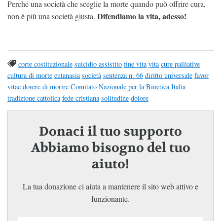
Perché una società che sceglie la morte quando può offrire cura,
Difendiamo la vita, adesso!
non è più una società giusta.
corte costituzionale
suicidio assistito
fine vita
vita
cure palliative
cultura di morte
eutanasia
società
sentenza n. 66
diritto universale
favor
vitae
dovere di morire
Comitato Nazionale per la Bioetica
Italia
tradizione cattolica
fede cristiana
solitudine
dolore
Donaci il tuo supporto
Abbiamo bisogno del tuo
aiuto!
La tua donazione ci aiuta a mantenere il sito web attivo e
funzionante.