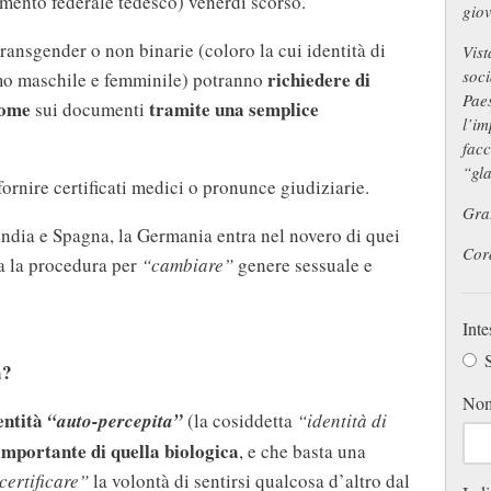
mento federale tedesco) venerdì scorso.
giov
ransgender o non binarie (coloro la cui identità di
Vist
soci
richiedere di
mo maschile e femminile) potranno
Paes
nome
tramite una semplice
sui documenti
l’im
facc
“gl
ornire certificati medici o pronunce giudiziarie.
Graz
dia e Spagna, la Germania entra nel novero di quei
Cord
ta la procedura per
“cambiare”
genere sessuale e
Inte
S
a?
No
entità
“auto-percepita”
(la cosiddetta
“identità di
importante di quella biologica
, e che basta una
certificare”
la volontà di sentirsi qualcosa d’altro dal