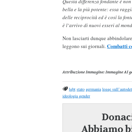
Questa differenza fondante è non
bella e la più potente: essa rag
delle reciprocità ed è così la fon
è l’arrivo di nuovi esseri al mon
Non lasciarti dunque abbindolare 
Combatti c
leggono sui giornali.
Attribuzione Immagine
: Immagine AI g
lgbt
stato
germania
legge sull’autode
ideologia gender
Donaci
Abbiamo bi