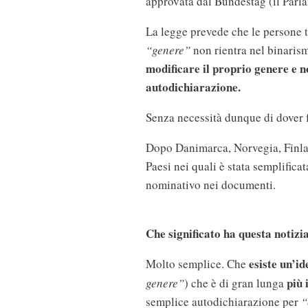
approvata dal Bundestag (il Parla
La legge prevede che le persone t
“genere”
non rientra nel binaris
modificare il proprio genere e 
autodichiarazione.
Senza necessità dunque di dover f
Dopo Danimarca, Norvegia, Finlan
Paesi nei quali è stata semplifica
nominativo nei documenti.
Che significato ha questa notizi
esiste un’id
Molto semplice. Che
più 
genere”
) che è di gran lunga
semplice autodichiarazione per
“