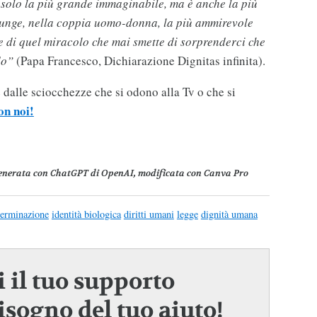
 solo la più grande immaginabile, ma è anche la più
giunge, nella coppia uomo-donna, la più ammirevole
te di quel miracolo che mai smette di sorprenderci che
do”
(Papa Francesco, Dichiarazione Dignitas infinita).
dalle sciocchezze che si odono alla Tv o che si
on noi!
enerata con ChatGPT di OpenAI, modificata con Canva Pro
terminazione
identità biologica
diritti umani
legge
dignità umana
 il tuo supporto
sogno del tuo aiuto!