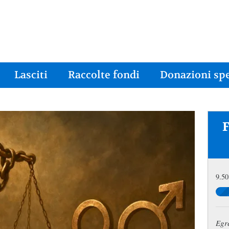
Lasciti
Raccolte fondi
Donazioni spe
9.50
Egre