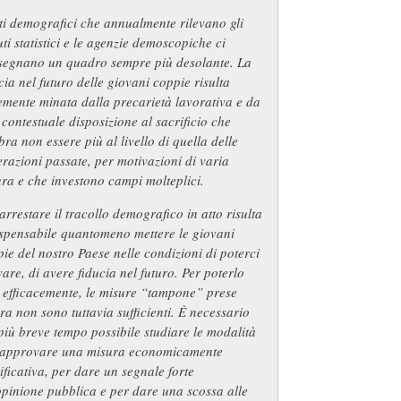
ti demografici che annualmente rilevano gli
tuti statistici e le agenzie demoscopiche ci
segnano un quadro sempre più desolante. La
cia nel futuro delle giovani coppie risulta
emente minata dalla precarietà lavorativa e da
contestuale disposizione al sacrificio che
ra non essere più al livello di quella delle
razioni passate, per motivazioni di varia
ra e che investono campi molteplici.
arrestare il tracollo demografico in atto risulta
ispensabile quantomeno mettere le giovani
ie del nostro Paese nelle condizioni di poterci
are, di avere fiducia nel futuro. Per poterlo
 efficacemente, le misure “tampone” prese
ra non sono tuttavia sufficienti. È necessario
più breve tempo possibile studiare le modalità
 approvare una misura economicamente
ificativa, per dare un segnale forte
opinione pubblica e per dare una scossa alle