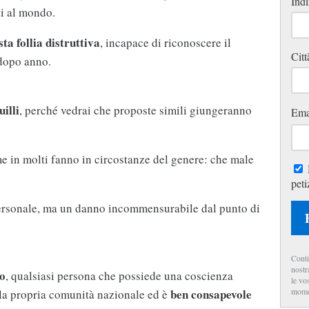
Indi
ti al mondo.
a follia distruttiva
, incapace di riconoscere il
Citt
 dopo anno.
illi
, perché vedrai che proposte simili giungeranno
Ema
 in molti fanno in circostanze del genere: che male
peti
personale, ma un danno incommensurabile dal punto di
Conti
nostr
so
, qualsiasi persona che possiede una coscienza
le vo
mome
ben consapevole
lla propria comunità nazionale ed è