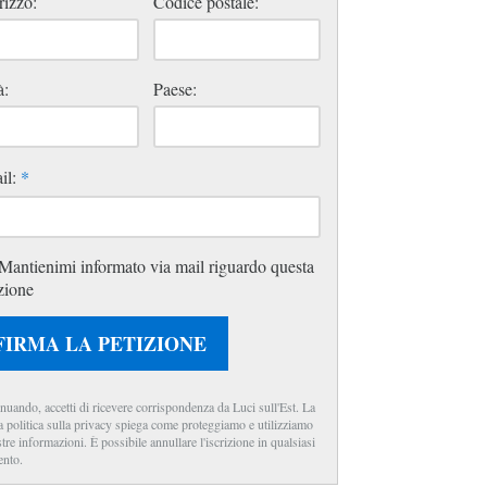
rizzo:
Codice postale:
à:
Paese:
il:
*
Mantienimi informato via mail riguardo questa
zione
FIRMA LA PETIZIONE
nuando, accetti di ricevere corrispondenza da Luci sull'Est. La
a politica sulla privacy spiega come proteggiamo e utilizziamo
stre informazioni. È possibile annullare l'iscrizione in qualsiasi
nto.