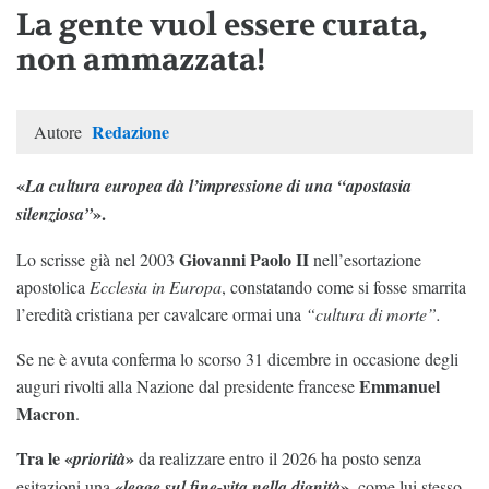
La gente vuol essere curata,
non ammazzata!
Redazione
Autore
«
La cultura europea dà l’impressione di una “apostasia
».
silenziosa”
Giovanni Paolo II
Lo scrisse già nel 2003
nell’esortazione
apostolica
Ecclesia in Europa
, constatando come si fosse smarrita
l’eredità cristiana per cavalcare ormai una
“cultura di morte”.
Se ne è avuta conferma lo scorso 31 dicembre in occasione degli
Emmanuel
auguri rivolti alla Nazione dal presidente francese
Macron
.
Tra le «
»
priorità
da realizzare entro il 2026 ha posto senza
«
»
esitazioni una
legge sul fine-vita nella dignità
, come lui stesso