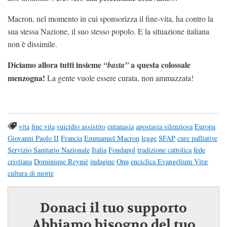
Macron, nel momento in cui sponsorizza il fine-vita, ha contro la
sua stessa Nazione, il suo stesso popolo. E la situazione italiana
non è dissimile.
Diciamo allora tutti insieme
a questa colossale
“basta”
menzogna!
La gente vuole essere curata, non ammazzata!
vita
fine vita
suicidio assistito
eutanasia
apostasia silenziosa
Europa
Giovanni Paolo II
Francia
Emmanuel Macron
legge
SFAP
cure palliative
Servizio Sanitario Nazionale
Italia
Fondapol
tradizione cattolica
fede
cristiana
Dominique Reynié
indagine
Onu
enciclica Evangelium Vitæ
cultura di morte
Donaci il tuo supporto
Abbiamo bisogno del tuo