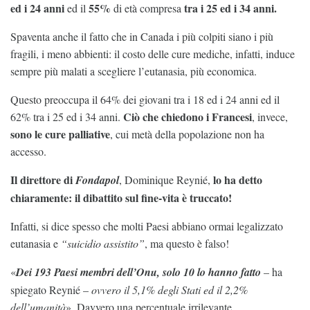
ed i 24 anni
55%
tra i 25 ed i 34 anni.
ed il
di età compresa
Spaventa anche il fatto che in Canada i più colpiti siano i più
fragili, i meno abbienti: il costo delle cure mediche, infatti, induce
sempre più malati a scegliere l’eutanasia, più economica.
Questo preoccupa il 64% dei giovani tra i 18 ed i 24 anni ed il
Ciò che chiedono i Francesi
62% tra i 25 ed i 34 anni.
, invece,
sono le
cure palliative
, cui metà della popolazione non ha
accesso.
Il direttore di
lo ha detto
Fondapol
, Dominique Reynié,
chiaramente: il dibattito sul fine-vita è truccato!
Infatti, si dice spesso che molti Paesi abbiano ormai legalizzato
eutanasia e
“suicidio assistito”
, ma questo è falso!
«
Dei 193 Paesi membri dell’Onu, solo 10 lo hanno fatto
– ha
spiegato Reynié –
ovvero il 5,1% degli Stati ed il 2,2%
dell’umanità
». Davvero una percentuale irrilevante…