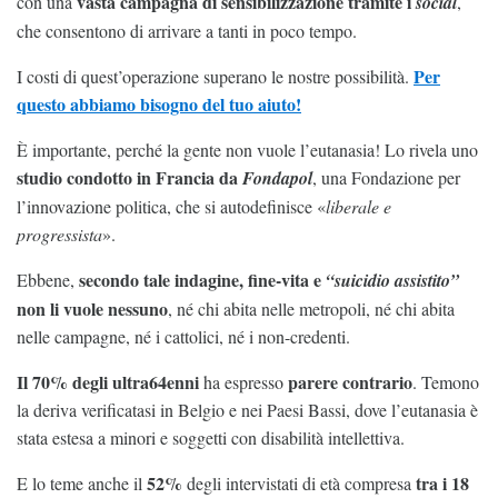
vasta campagna di sensibilizzazione tramite i
con una
social
,
che consentono di arrivare a tanti in poco tempo.
Per
I costi di quest’operazione superano le nostre possibilità.
questo abbiamo bisogno del tuo aiuto!
È importante, perché la gente non vuole l’eutanasia! Lo rivela uno
studio condotto in Francia da
Fondapol
, una Fondazione per
l’innovazione politica, che si autodefinisce «
liberale e
progressista
».
secondo tale indagine, fine-vita e
Ebbene,
“suicidio assistito”
non li vuole nessuno
, né chi abita nelle metropoli, né chi abita
nelle campagne, né i cattolici, né i non-credenti.
Il 70% degli ultra64enni
parere contrario
ha espresso
. Temono
la deriva verificatasi in Belgio e nei Paesi Bassi, dove l’eutanasia è
stata estesa a minori e soggetti con disabilità intellettiva.
52%
tra i 18
E lo teme anche il
degli intervistati di età compresa