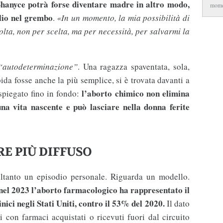
hanyce potrà forse diventare madre in altro modo,
mome
lio nel grembo
.
«In un momento, la mia possibilità di
 tolta, non per scelta, ma per necessità, per salvarmi la
“autodeterminazione”
. Una ragazza spaventata, sola,
ida fosse anche la più semplice, si è trovata davanti a
l’aborto chimico non elimina
spiegato fino in fondo:
na vita nascente e può lasciare nella donna ferite
E PIÙ DIFFUSO
ltanto un episodio personale. Riguarda un modello.
nel 2023 l’aborto farmacologico ha rappresentato il
nici negli Stati Uniti, contro il 53% del 2020.
Il dato
i con farmaci acquistati o ricevuti fuori dal circuito