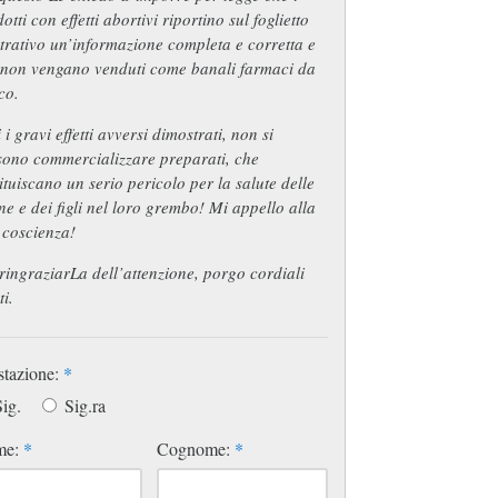
otti con effetti abortivi riportino sul foglietto
strativo un’informazione completa e corretta e
 non vengano venduti come banali farmaci da
co.
 i gravi effetti avversi dimostrati, non si
sono commercializzare preparati, che
ituiscano un serio pericolo per la salute delle
e e dei figli nel loro grembo! Mi appello alla
 coscienza!
ringraziarLa dell’attenzione, porgo cordiali
ti.
stazione:
*
ig.
Sig.ra
me:
*
Cognome:
*