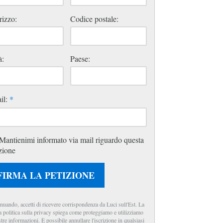
rizzo:
Codice postale:
à:
Paese:
il:
*
Mantienimi informato via mail riguardo questa
zione
FIRMA LA PETIZIONE
nuando, accetti di ricevere corrispondenza da Luci sull'Est. La
a politica sulla privacy spiega come proteggiamo e utilizziamo
stre informazioni. È possibile annullare l'iscrizione in qualsiasi