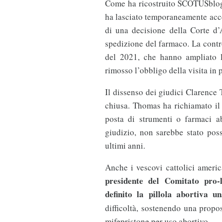
Come ha ricostruito SCOTUSblog,
ha lasciato temporaneamente acces
di una decisione della Corte d’
spedizione del farmaco. La contr
del 2021, che hanno ampliato l
rimosso l’obbligo della visita in
Il dissenso dei giudici Clarence
chiusa. Thomas ha richiamato i
posta di strumenti o farmaci a
giudizio, non sarebbe stato poss
ultimi anni.
Anche i vescovi cattolici ameri
presidente del Comitato pro-l
definito la pillola abortiva 
difficoltà, sostenendo una propo
mifepristone per uso abortivo.