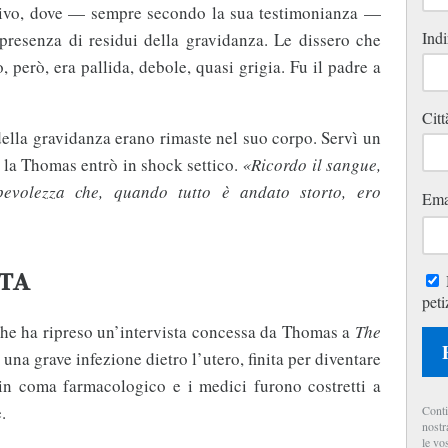
rtivo, dove — sempre secondo la sua testimonianza —
Indi
presenza di residui della gravidanza. Le dissero che
 però, era pallida, debole, quasi grigia. Fu il padre a
Citt
della gravidanza erano rimaste nel suo corpo. Servì un
 la Thomas entrò in shock settico.
«Ricordo il sangue,
apevolezza che, quando tutto è andato storto, ero
Ema
STA
peti
che ha ripreso un’intervista concessa da Thomas a
The
 una grave infezione dietro l’utero, finita per diventare
 in coma farmacologico e i medici furono costretti a
e.
Conti
nostr
le vo