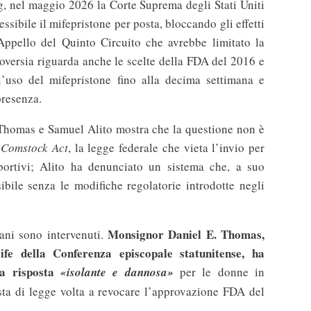
 nel maggio 2026 la Corte Suprema degli Stati Uniti
sibile il mifepristone per posta, bloccando gli effetti
Appello del Quinto Circuito che avrebbe limitato la
oversia riguarda anche le scelte della FDA del 2016 e
’uso del mifepristone fino alla decima settimana e
 presenza.
 Thomas e Samuel Alito mostra che la questione non è
l
Comstock Act
, la legge federale che vieta l’invio per
bortivi; Alito ha denunciato un sistema che, a suo
ibile senza le modifiche regolatorie introdotte negli
Monsignor Daniel E. Thomas,
cani sono intervenuti.
ife della Conferenza episcopale statunitense, ha
una risposta
«isolante e dannosa»
per le donne in
sta di legge volta a revocare l’approvazione FDA del