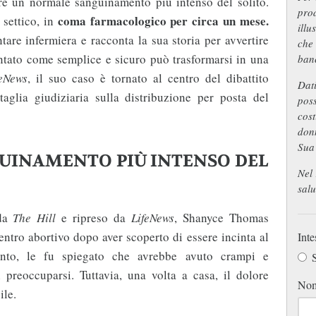
re un normale sanguinamento più intenso del solito.
prod
coma farmacologico per circa un mese.
 settico, in
illu
tare infermiera e racconta la sua storia per avvertire
che
ntato come semplice e sicuro può trasformarsi in una
ban
feNews
, il suo caso è tornato al centro del dibattito
Dati
glia giudiziaria sulla distribuzione per posta del
pos
cost
donn
Sua
UINAMENTO PIÙ INTENSO DEL
Nel 
salu
 da
The Hill
e ripreso da
LifeNews
, Shanyce Thomas
centro abortivo dopo aver scoperto di essere incinta al
Inte
onto, le fu spiegato che avrebbe avuto crampi e
S
preoccuparsi. Tuttavia, una volta a casa, il dolore
No
ile.