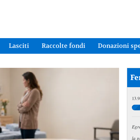
Lasciti
Raccolte fondi
Donazioni spe
Fe
13.9
Egr
la p