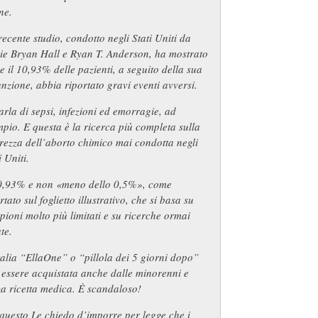
ne.
ecente studio, condotto negli Stati Uniti da
ie Bryan Hall e Ryan T. Anderson, ha mostrato
 il 10,93% delle pazienti, a seguito della sua
nzione, abbia riportato gravi eventi avversi.
arla di sepsi, infezioni ed emorragie, ad
pio. E questa è la ricerca più completa sulla
rezza dell’aborto chimico mai condotta negli
i Uniti.
10,93% e non «meno dello 0,5%», come
rtato sul foglietto illustrativo, che si basa su
ioni molto più limitati e su ricerche ormai
te.
talia “EllaOne” o “pillola dei 5 giorni dopo”
essere acquistata anche dalle minorenni e
a ricetta medica. È scandaloso!
questo Le chiedo d’imporre per legge che i