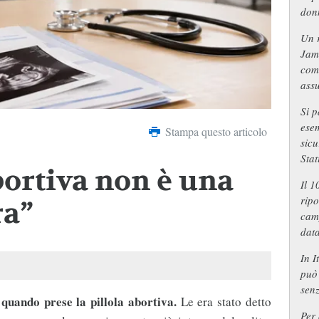
don
Un r
Jam
come
assu
Si p
esem
Stampa questo articolo
sicu
Stat
bortiva non è una
Il 
ripo
ra”
camp
data
In I
può 
senz
uando prese la pillola abortiva.
Le era stato detto
Per 