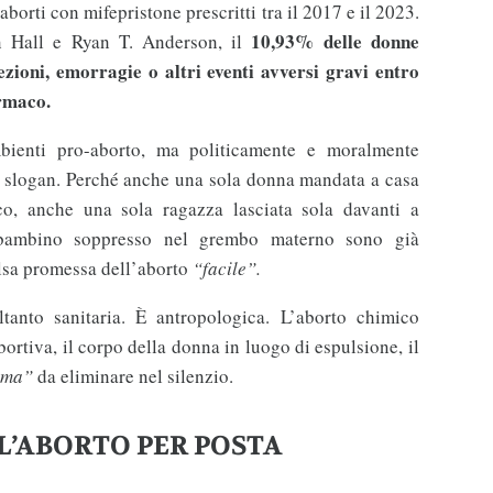
borti con mifepristone prescritti tra il 2017 e il 2023.
10,93% delle donne
n Hall e Ryan T. Anderson, il
ezioni, emorragie o altri eventi avversi gravi entro
armaco.
bienti pro-aborto, ma politicamente e moralmente
o slogan. Perché anche una sola donna mandata a casa
o, anche una sola ragazza lasciata sola davanti a
 bambino soppresso nel grembo materno sono già
lsa promessa dell’aborto
“facile”.
ltanto sanitaria. È antropologica. L’aborto chimico
bortiva, il corpo della donna in luogo di espulsione, il
ema”
da eliminare nel silenzio.
L’ABORTO PER POSTA