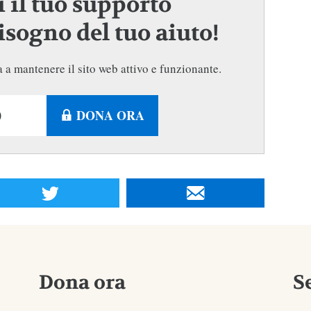
 il tuo supporto
sogno del tuo aiuto!
 a mantenere il sito web attivo e funzionante.
DONA ORA
Dona ora
S