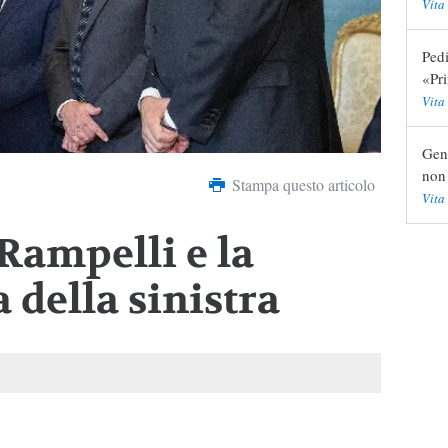
Vita
Pedi
«Pr
Vita
Gend
non 
Stampa questo articolo
Vita
 Rampelli e la
 della sinistra