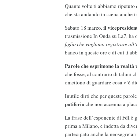
Quante volte ti abbiamo ripetuto 
che sta andando in scena anche in
il vicepreside
Sabato 18 marzo,
trasmissione In Onda su La7, ha 
figlio che vogliono registrare al
banco in queste ore e di cui ti ab
Parole che esprimono la realtà
che fosse, al contrario di taluni 
omettono di guardare cosa v’è di
Inutile dirti che per queste parol
putiferio
che non accenna a placa
La frase dell’esponente di FdI è 
prima a Milano, e indetta da dive
partecipato anche la neosegretaria