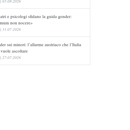
|
03-08-2026
atri e psicologi sfidano la guida gender:
imum non nocere»
|
31-07-2026
er sui minori: l’allarme austriaco che l’Italia
vuole ascoltare
|
27-07-2026