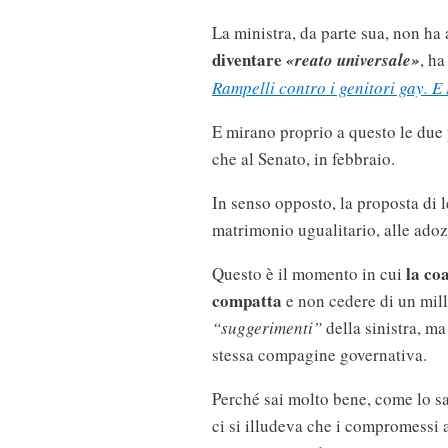
La ministra, da parte sua, non ha
diventare
«reato universale»
, ha
Rampelli contro i genitori gay. E 
E mirano proprio a questo le due 
che al Senato, in febbraio.
In senso opposto, la proposta di 
matrimonio ugualitario, alle adozi
la co
Questo è il momento in cui
compatta
e non cedere di un milli
“suggerimenti”
della sinistra, m
stessa compagine governativa.
Perché sai molto bene, come lo s
ci si illudeva che i compromessi 