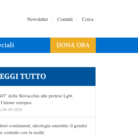
Newsletter
Contatti
Cerca
ciali
DONA ORA
EGGI TUTTO
NO” della Slovacchia alle pretese Lgbt
l’Unione europea
|
06-08-2026
tori condannati, ideologia smentita: il gender
e contatto con la realtà