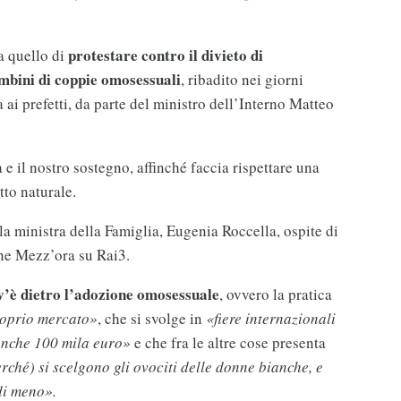
protestare contro il divieto di
a quello di
ambini di coppie omosessuali
, ribadito nei giorni
a ai prefetti, da parte del ministro dell’Interno Matteo
à e il nostro sostegno, affinché faccia rispettare una
tto naturale.
la ministra della Famiglia, Eugenia Roccella, ospite di
ne Mezz’ora su Rai3.
 v’è dietro l’adozione omosessuale
, ovvero la pratica
proprio mercato»
, che si svolge in
«fiere internazionali
anche 100 mila euro»
e che fra le altre cose presenta
rché) si scelgono gli ovociti delle donne bianche, e
di meno».