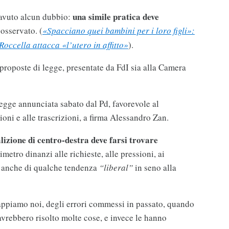
una simile pratica deve
 avuto alcun dubbio:
 osservato. (
«Spacciano quei bambini per i loro figli»:
Roccella attacca «l’utero in affitto»
).
proposte di legge, presentate da FdI sia alla Camera
legge annunciata sabato dal Pd, favorevole al
oni e alle trascrizioni, a firma Alessandro Zan.
alizione di centro-destra deve farsi trovare
metro dinanzi alle richieste, alle pressioni, ai
a anche di qualche tendenza
“liberal”
in seno alla
appiamo noi, degli errori commessi in passato, quando
avrebbero risolto molte cose, e invece le hanno