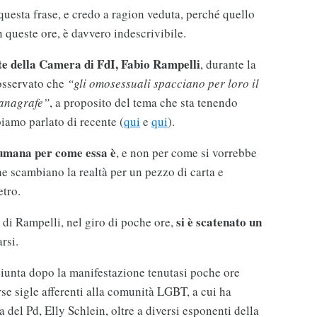
questa frase, e credo a ragion veduta, perché quello
 queste ore, è davvero indescrivibile.
nte della Camera di FdI, Fabio Rampelli
, durante la
osservato che
“gli omosessuali spacciano per loro il
l’anagrafe”
, a proposito del tema che sta tenendo
biamo parlato di recente (
qui
e
qui
).
 umana per come essa è
, e non per come si vorrebbe
che scambiano la realtà per un pezzo di carta e
etro.
si è scatenato un
e di Rampelli, nel giro di poche ore,
rsi.
giunta dopo la manifestazione tenutasi poche ore
rse sigle afferenti alla comunità LGBT, a cui ha
 del Pd, Elly Schlein, oltre a diversi esponenti della