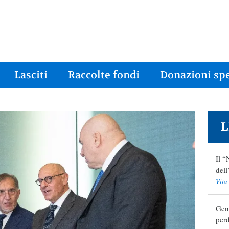
Lasciti
Raccolte fondi
Donazioni spe
L
Il “
del
Vita
Geni
perd