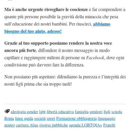
Ma è anche urgente risvegliare le coscienze
e far comprendere a
quante più persone possibile la gravità della minaccia che pesa
abbiamo
sull’educazione dei nostri bambini. Per riuscirci,
bisogno del tuo aiuto, adesso!
Grazie al tuo supporto possiamo rendere la nostra voce
ancora più forte
, diffondere il nostro messaggio in modo
capillare e raggiungere milioni di persone su
Facebook
, dove ogni
condivisione può davvero fare la differenza.
Non possiamo più aspettare: difendiamo la purezza e l’integrità dei
nostri figli prima che sia troppo tardi!
ideologia gender
lgbt
libertà educativa
famiglia
genitori
figli
scuola
Roma
linee guida
società
sport
Formazione obbligatoria
linguaggio
neutro
carriera Alias
risorse pubbliche
agenda LGBTQIA+
Fratelli