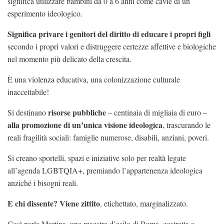
significa utilizzare bambini da 0 a 6 anni come cavie di un
esperimento ideologico.
Significa privare i genitori del diritto di educare i propri figli
secondo i propri valori e distruggere certezze affettive e biologiche
nel momento più delicato della crescita.
È una violenza educativa, una colonizzazione culturale
inaccettabile!
risorse pubbliche
Si destinano
– centinaia di migliaia di euro –
alla promozione di un’unica visione ideologica
, trascurando le
reali fragilità sociali: famiglie numerose, disabili, anziani, poveri.
Si creano sportelli, spazi e iniziative solo per realtà legate
all’agenda LGBTQIA+, premiando l’appartenenza ideologica
anziché i bisogni reali.
E chi dissente? Viene zittito
, etichettato, marginalizzato.
Così parla Martina, una maestra d’asilo di Roma, costretta a