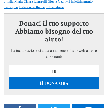
d’Italia
Maria Chiara Iannarelli
Giunta Gualtieri
indottrinamento
ideologico
tradizione cattolica
fede cristiana
Donaci il tuo supporto
Abbiamo bisogno del tuo
aiuto!
La tua donazione ci aiuta a mantenere il sito web attivo e
funzionante.
DONA ORA