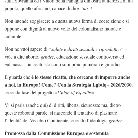
sulla Sovranità ed i Valori della Famiglia dimostra la fierezza di un
popolo, quello africano, capace di dire
“no”!
Non intende soggiacere a questa nuova forma di coercizione e si
oppone con dignità al nuovo volto del colonialismo morale e
culturale.
Non ne vuol sapere di
“salute e diritti sessuali e riproduttivi”
–
vale a dire aborto,
gender
, educazione sessuale controversa ed
eutanasia -, in contrasto con i suoi principi morali e giuridici.
è lo stesso ricatto, che cercano di imporre anche
E guarda che
a noi, in Europa! Come? Con la Strategia Lgbtiq+ 2026/2030
,
seconda fase del progetto «
Union of Equality
».
Vi si parla (anche qui) di diritti, libertà, sicurezza: ma, dietro
queste roboanti parole, si nasconde il tentativo di plasmare
l’identità del Vecchio Continente secondo l’ideologia
gender
.
Promossa dalla Commissione Europea e sostenuta