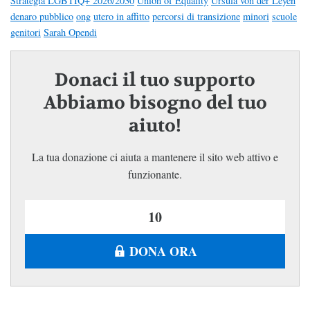
Strategia LGBTIQ+ 2026/2030
Union of Equality
Ursula von der Leyen
denaro pubblico
ong
utero in affitto
percorsi di transizione
minori
scuole
genitori
Sarah Opendi
Donaci il tuo supporto
Abbiamo bisogno del tuo
aiuto!
La tua donazione ci aiuta a mantenere il sito web attivo e
funzionante.
DONA ORA