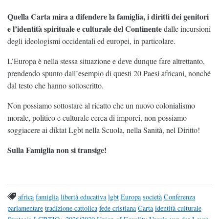
Quella Carta mira a difendere la famiglia, i diritti dei genitori
e l’identità spirituale e culturale del Continente
dalle incursioni
degli ideologismi occidentali ed europei, in particolare.
L’Europa è nella stessa situazione e deve dunque fare altrettanto,
prendendo spunto dall’esempio di questi 20 Paesi africani, nonché
dal testo che hanno sottoscritto.
Non possiamo sottostare al ricatto che un nuovo colonialismo
morale, politico e culturale cerca di imporci, non possiamo
soggiacere ai diktat Lgbt nella Scuola, nella Sanità, nel Diritto!
Sulla Famiglia non si transige!
africa
famiglia
libertà educativa
lgbt
Europa
società
Conferenza
parlamentare
tradizione cattolica
fede cristiana
Carta
identità culturale