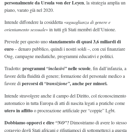
personalmente da Ursula von der Leyen
, la strategia amplia un
piano, varato già nel 2020.
Intende diffondere la cosiddetta «
uguaglianza di genere e
orientamento sessuale
» in tutti gli Stati membri dell’Unione.
stanziamento di quasi 3,6 miliardi di
Prevede per questo uno
euro
– denaro pubblico, quindi i nostri soldi –, con cui finanziare
Ong, campagne mediatiche, programmi educativi e politici.
programmi
nelle scuole
Tradotto:
“inclusivi”
, fin dall’infanzia, a
favore della fluidità di genere; formazione del personale medico a
percorsi di
, anche per minori.
favore di
“transizione”
Intende stravolgere anche il campo del Diritto, col riconoscimento
automatico in tutta Europa di atti di nascita legati a pratiche come
utero in affitto
o procreazione artificiale per “coppie” Lgbt.
Dobbiamo opporci e dire
“NO”!
Dimostriamo di avere lo stesso
coraggio degli Stati africani e rifiutiamoci di sottometterci a questa