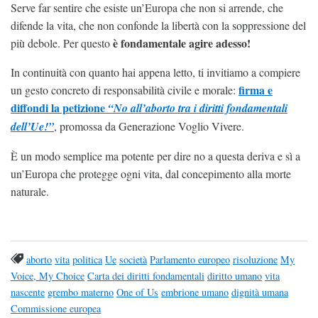
Serve far sentire che esiste un’Europa che non si arrende, che
difende la vita, che non confonde la libertà con la soppressione del
è fondamentale agire adesso!
più debole. Per questo
In continuità con quanto hai appena letto, ti invitiamo a compiere
firma e
un gesto concreto di responsabilità civile e morale:
diffondi la petizione
“No all’aborto tra i diritti fondamentali
dell’Ue!”
, promossa da Generazione Voglio Vivere.
È un modo semplice ma potente per dire no a questa deriva e sì a
un’Europa che protegge ogni vita, dal concepimento alla morte
naturale.
aborto
vita
politica
Ue
società
Parlamento europeo
risoluzione
My
Voice, My Choice
Carta dei diritti fondamentali
diritto umano
vita
nascente
grembo materno
One of Us
embrione umano
dignità umana
Commissione europea