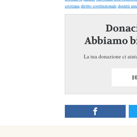
cristiana
diritto costituzionale
dignità um
Donaci
Abbiamo bi
La tua donazione ci aiuta