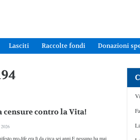
Lasciti
Raccolte fondi
Donazioni spe
194
C
Vi
Fa
 censure contro la Vita!
Li
 2026
festo pro-life era lì da circa sei anni.E nessuno ha mai