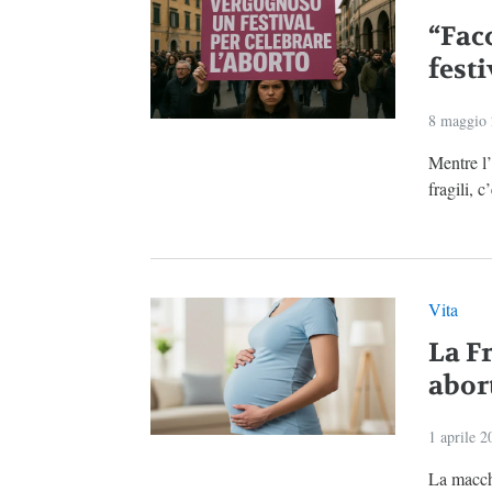
“Fac
festi
8 maggio
Mentre l’I
fragili, c
Vita
La Fr
abort
1 aprile 2
La macchi