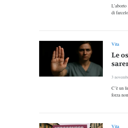
L’aborto
di farcel
Vita
Le os
sare
3 novemb
C’è un li
forza non
Vita