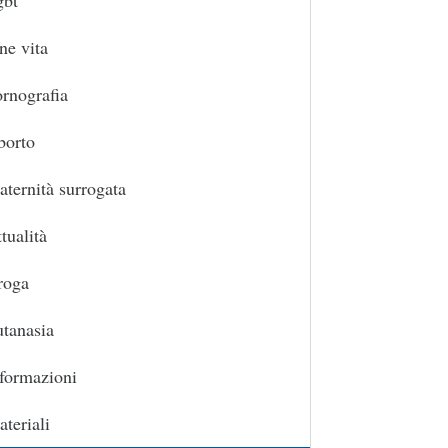
gbt
ne vita
rnografia
borto
ternità surrogata
tualità
roga
tanasia
formazioni
teriali