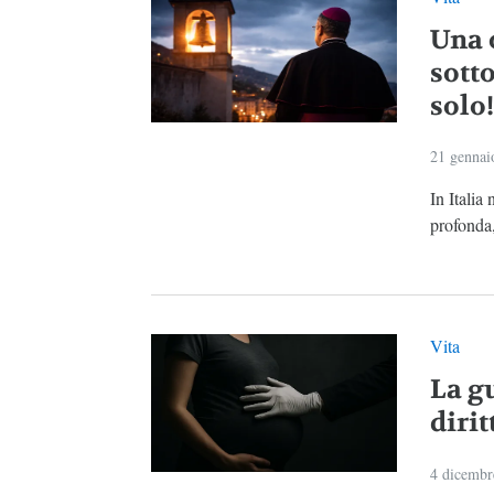
Una 
sott
solo!
21 gennai
In Italia
profonda,
Vita
La gu
dirit
4 dicembr