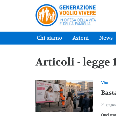
Chi siamo
Azioni
News
Articoli - legge 
Vita
Basta
23 giugno
Quel mani