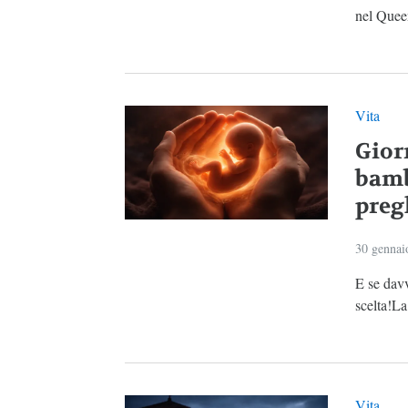
nel Queen
Vita
Gior
bamb
preg
30 gennai
E se dav
scelta!La
Vita