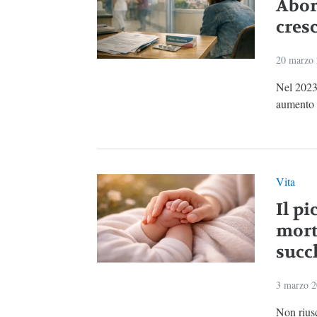
Abort
cresc
20 marzo
Nel 2023 
aumento (
Vita
Il p
morte
succh
3 marzo 
Non riusc