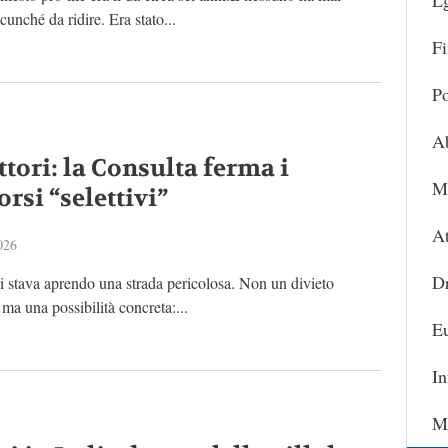
L
lcunché da ridire. Era stato...
Fi
Po
A
tori: la Consulta ferma i
Ma
rsi “selettivi”
At
026
D
 si stava aprendo una strada pericolosa. Non un divieto
, ma una possibilità concreta:...
Eu
In
Ma