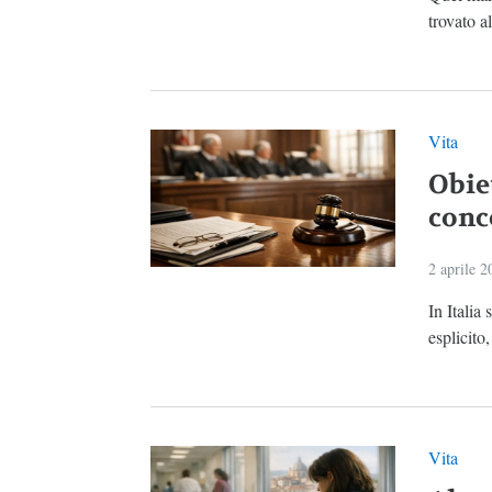
trovato a
Vita
Obiet
conco
2 aprile 2
In Italia
esplicito
Vita