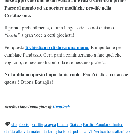
fosse approvato anche dal Senato, il Brasile sarebbe il primo
Paese al mondo ad apportare modifiche pro-life nella
Costituzione.
Il primo, probabilmente, di una lunga serie, se noi diciamo
“basta”
a gran voce a certi giochetti!
ti chiediamo di darci una mano.
Per questo
È importante per
cambiare l’andazzo. Certi partiti continueranno a fare quel che
vogliono, se nessuno li controlla e se nessuno protesta.
Noi abbiamo questo importante ruolo.
Perciò ti diciamo: anche
questa è Buona Battaglia!
Attribuzione Immagine:
@
Unsplash
vita
aborto
pro-life
spagna
brasile
Statuto
Partito Popolare iberico
diritto alla vita
maternità
famiglia
fondi pubblici
VI Vertice transatlantico