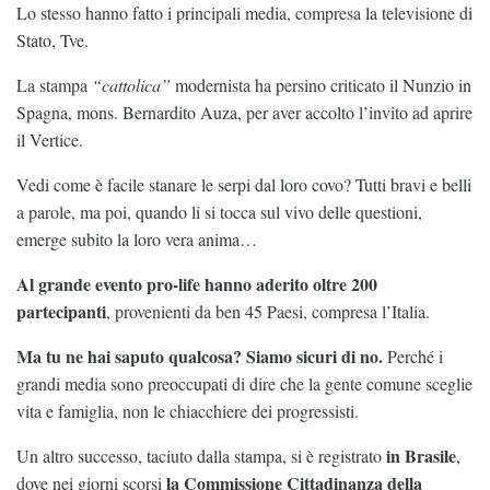
Lo stesso hanno fatto i principali media, compresa la televisione di
Stato, Tve.
La stampa
“cattolica”
modernista ha persino criticato il Nunzio in
Spagna, mons. Bernardito Auza, per aver accolto l’invito ad aprire
il Vertice.
Vedi come è facile stanare le serpi dal loro covo? Tutti bravi e belli
a parole, ma poi, quando li si tocca sul vivo delle questioni,
emerge subito la loro vera anima…
Al grande evento pro-life hanno aderito oltre 200
partecipanti
, provenienti da ben 45 Paesi, compresa l’Italia.
Ma tu ne hai saputo qualcosa? Siamo sicuri di no.
Perché i
grandi media sono preoccupati di dire che la gente comune sceglie
vita e famiglia, non le chiacchiere dei progressisti.
in Brasile
Un altro successo, taciuto dalla stampa, si è registrato
,
la Commissione Cittadinanza della
dove nei giorni scorsi