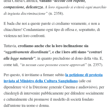
vadano
della Chiesa Cattolica,
“accolte con rispetto,
compassione, delicatezza.
A loro riguardo si eviterà ogni marchio
di ingiusta discriminazione”
(n. 2358).
E bada che noi a queste parole ci crediamo veramente, e non a
chiacchiere! Condanniamo ogni tipo di offesa e, soprattutto, di
violenza nei loro confronti.
crediamo anche che
la loro inclinazione sia
Tuttavia,
, e che i loro atti siano
“oggettivamente disordinata”
“contrari
alla legge naturale”
, in quanto precludono al dono della vita. E,
come tali,
“in nessun caso possono essere approvati”
(n. 2357).
la petizione di protesta
Per questo, ti invitiamo a firmare subito
inviata al Ministro della Cultura Sangiuliano
(alle cui
dipendenze vi è la Direzione generale Cinema e audiovisivo), per
chiedergli di intervenire pubblicamente per difendere socialmente
e culturalmente chi promuove il modello di società fondato
dall'unione tra uomo e donna.