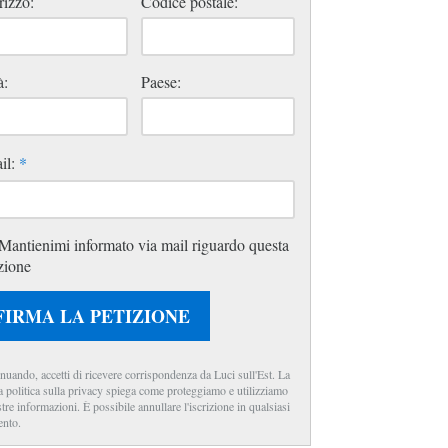
rizzo:
Codice postale:
à:
Paese:
il:
*
Mantienimi informato via mail riguardo questa
zione
FIRMA LA PETIZIONE
nuando, accetti di ricevere corrispondenza da Luci sull'Est. La
a politica sulla privacy spiega come proteggiamo e utilizziamo
stre informazioni. È possibile annullare l'iscrizione in qualsiasi
nto.