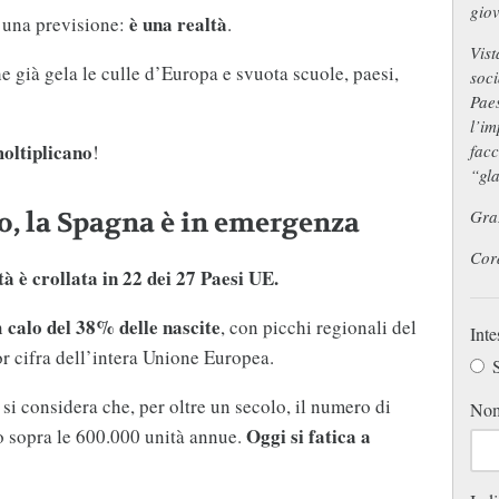
giov
è una realtà
 una previsione:
.
Vist
e già gela le culle d’Europa e svuota scuole, paesi,
soci
Paes
l’im
moltiplicano
facc
!
“gl
Graz
no, la Spagna è in emergenza
Cord
tà è crollata in 22 dei 27 Paesi UE.
calo del 38% delle nascite
n
, con picchi regionali del
Inte
r cifra dell’intera Unione Europea.
S
 si considera che, per oltre un secolo, il numero di
No
Oggi si fatica a
o sopra le 600.000 unità annue.