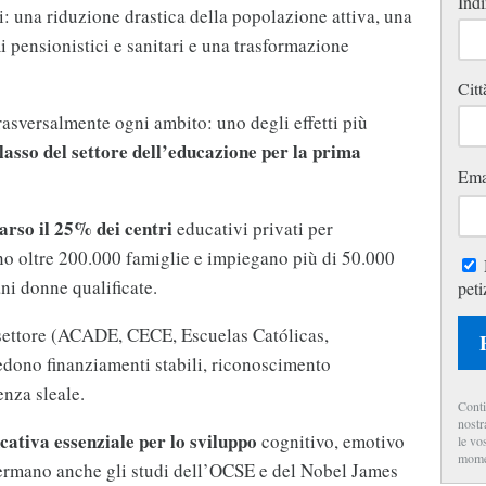
Indi
: una riduzione drastica della popolazione attiva, una
i pensionistici e sanitari e una trasformazione
Citt
rasversalmente ogni ambito: uno degli effetti più
lasso del settore dell’educazione per la prima
Ema
arso il 25% dei centri
educativi privati per
no oltre 200.000 famiglie e impiegano più di 50.000
ani donne qualificate.
peti
 settore (ACADE, CECE, Escuelas Católicas,
dono finanziamenti stabili, riconoscimento
enza sleale.
Conti
nostr
ucativa essenziale per lo sviluppo
cognitivo, emotivo
le vo
mome
ermano anche gli studi dell’OCSE e del Nobel James