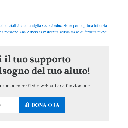
talia
natalità
vita
famiglia
società
educazione per la prima infanzia
pa
mozione
Ana Zaborska
maternità
scuola
tasso di fertilità
nuove
 il tuo supporto
sogno del tuo aiuto!
 a mantenere il sito web attivo e funzionante.
DONA ORA