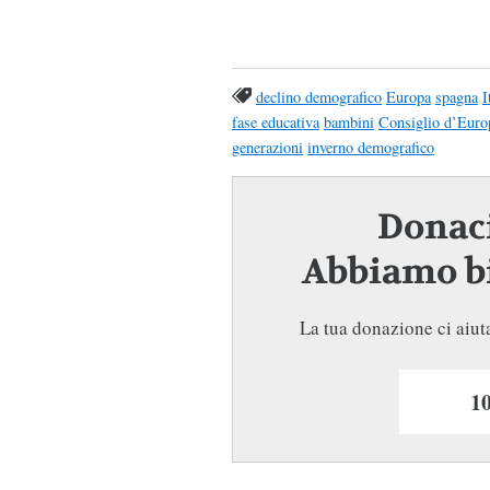
declino demografico
Europa
spagna
I
fase educativa
bambini
Consiglio d’Euro
generazioni
inverno demografico
Donaci
Abbiamo bi
La tua donazione ci aiuta