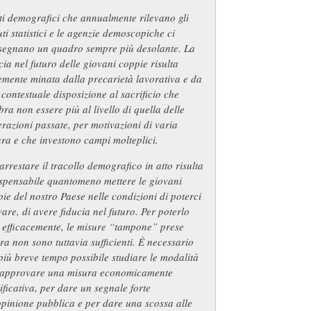
ti demografici che annualmente rilevano gli
tuti statistici e le agenzie demoscopiche ci
segnano un quadro sempre più desolante. La
cia nel futuro delle giovani coppie risulta
emente minata dalla precarietà lavorativa e da
contestuale disposizione al sacrificio che
ra non essere più al livello di quella delle
razioni passate, per motivazioni di varia
ra e che investono campi molteplici.
arrestare il tracollo demografico in atto risulta
ispensabile quantomeno mettere le giovani
ie del nostro Paese nelle condizioni di poterci
are, di avere fiducia nel futuro. Per poterlo
 efficacemente, le misure “tampone” prese
ra non sono tuttavia sufficienti. È necessario
più breve tempo possibile studiare le modalità
 approvare una misura economicamente
ificativa, per dare un segnale forte
opinione pubblica e per dare una scossa alle