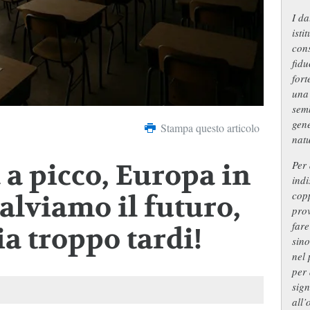
I da
isti
con
fidu
fort
una 
semb
gene
Stampa questo articolo
natu
Per 
a picco, Europa in
ind
copp
alviamo il futuro,
prov
fare
a troppo tardi!
sino
nel 
per
sign
all’