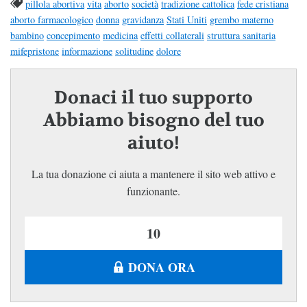
pillola abortiva
vita
aborto
società
tradizione cattolica
fede cristiana
aborto farmacologico
donna
gravidanza
Stati Uniti
grembo materno
bambino
concepimento
medicina
effetti collaterali
struttura sanitaria
mifepristone
informazione
solitudine
dolore
Donaci il tuo supporto
Abbiamo bisogno del tuo
aiuto!
La tua donazione ci aiuta a mantenere il sito web attivo e
funzionante.
DONA ORA