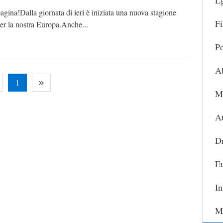
L
pagina!Dalla giornata di ieri è iniziata una nuova stagione
Fi
per la nostra Europa.Anche...
Po
A
1
Ma
At
D
Eu
In
Ma