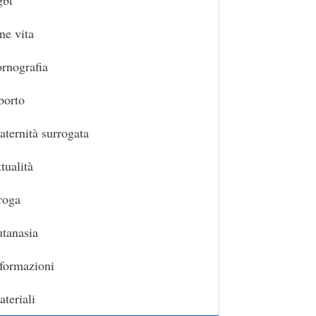
gbt
ne vita
rnografia
borto
ternità surrogata
tualità
roga
tanasia
formazioni
teriali