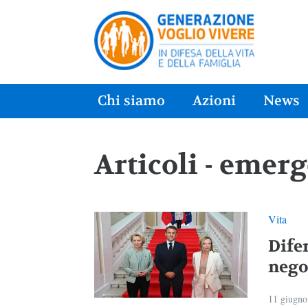
Chi siamo
Azioni
News
Articoli - emer
Vita
Dife
nego
11 giugno