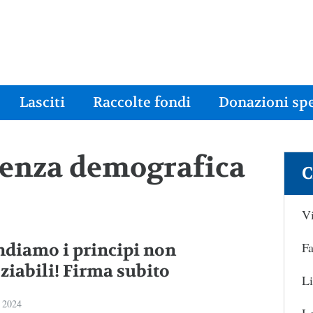
Lasciti
Raccolte fondi
Donazioni spe
genza demografica
C
Vi
Fa
ndiamo i principi non
ziabili! Firma subito
Li
 2024