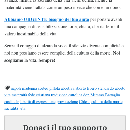
maternità viene trattata come un peso invece che come un dono.
Abbiamo URGENTE bisogno del tuo aiuto
per portare avanti
una campagna di sensibilizzazione forte, chiara, che riaffermi il
valore inestimabile della vita.
Senza il coraggio di alzare la voce, il silenzio diventa complicità e
Noi
noi non possiamo essere complici della cultura della morte.
scegliamo la vita. Sempre!
napoli
madonna
corteo
pillola abortiva
aborto libero
stendardo
aborto
vita
maternità
fede cristiana
tradizione cattolica
don Mimmo Battaglia
cardinale
libertà di espressione
provocazione
Chiesa
cultura della morte
sacralità vita
Donaci il tuo supporto