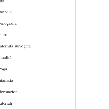
gbt
ne vita
rnografia
borto
ternità surrogata
tualità
roga
tanasia
formazioni
teriali