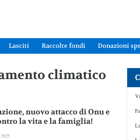
Lasciti
Raccolte fondi
Donazioni spe
iamento climatico
C
Vi
Fa
nzione, nuovo attacco di Onu e
ntro la vita e la famiglia!
Li
 2025