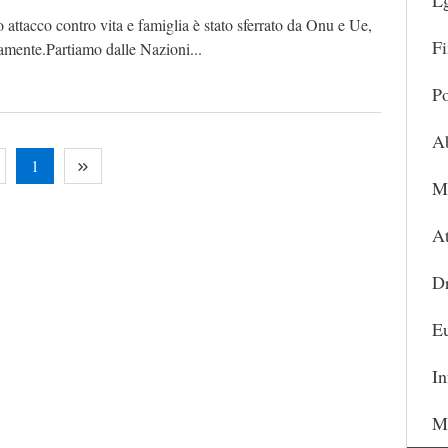
L
attacco contro vita e famiglia è stato sferrato da Onu e Ue,
Fi
amente.Partiamo dalle Nazioni...
Po
A
1
Ma
At
D
Eu
In
Ma