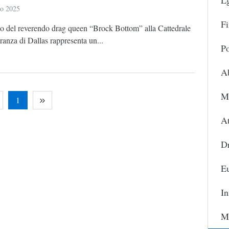
L
io 2025
Fi
io del reverendo drag queen “Brock Bottom” alla Cattedrale
ranza di Dallas rappresenta un...
Po
A
Ma
1
At
D
Eu
In
Ma