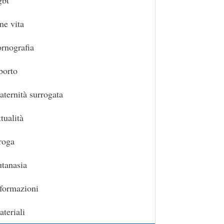
gbt
ne vita
rnografia
borto
ternità surrogata
tualità
roga
tanasia
formazioni
teriali