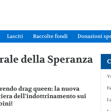
Lasciti
Raccolte fondi
Donazioni spe
drale della Speranza
C
Vi
Fa
rendo drag queen: la nuova
tiera dell'indottrinamento sui
Li
ini!