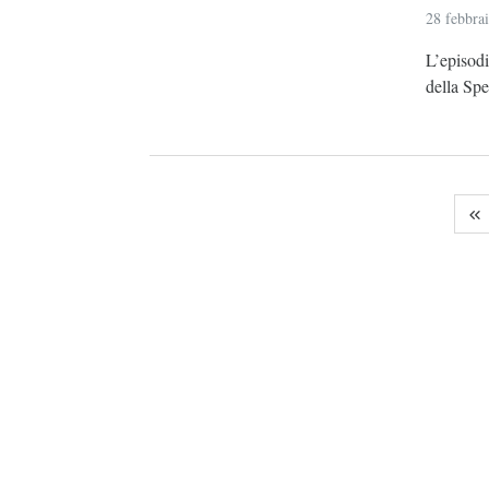
28 febbra
L’episod
della Spe