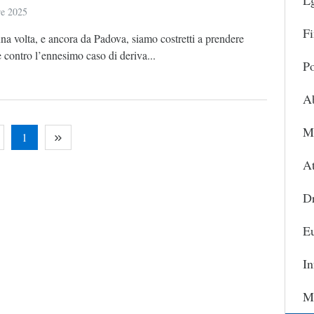
L
re 2025
Fi
a volta, e ancora da Padova, siamo costretti a prendere
 contro l’ennesimo caso di deriva...
Po
A
Ma
1
At
D
Eu
In
Ma