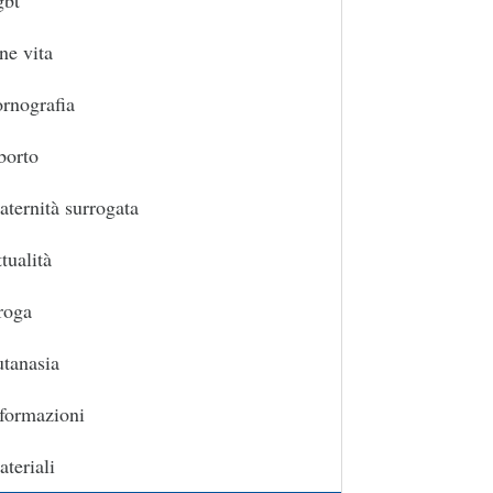
gbt
ne vita
rnografia
borto
ternità surrogata
tualità
roga
tanasia
formazioni
teriali