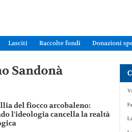
Lasciti
Raccolte fondi
Donazioni spe
ano Sandonà
C
Vi
Fa
llia del fiocco arcobaleno:
do l'ideologia cancella la realtà
Li
ogica