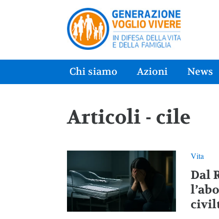
Chi siamo
Azioni
News
Articoli - cile
Vita
Dal 
l’abo
civil