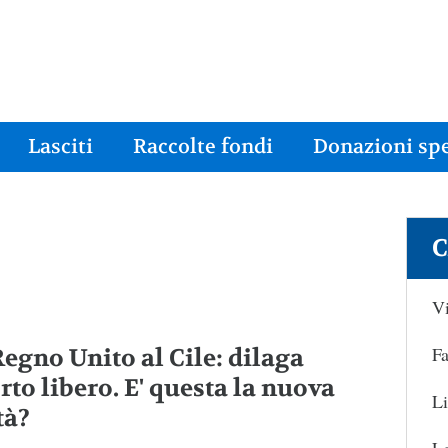
Lasciti
Raccolte fondi
Donazioni spe
C
Vi
Fa
Regno Unito al Cile: dilaga
rto libero. E' questa la nuova
Li
tà?