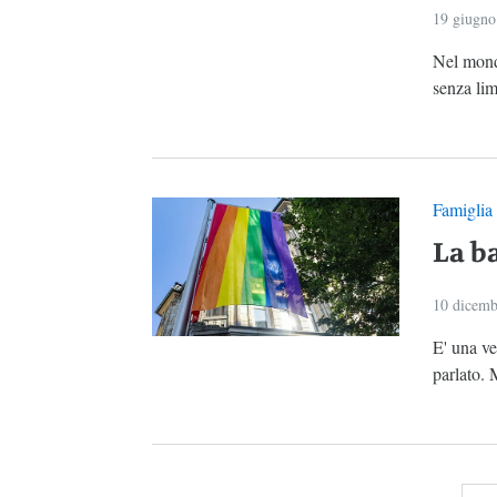
19 giugno
Nel mond
senza limi
Famiglia
La b
10 dicemb
E' una v
parlato. 