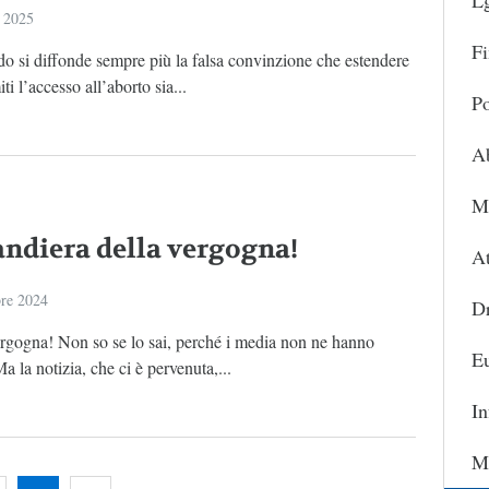
L
 2025
Fi
o si diffonde sempre più la falsa convinzione che estendere
ti l’accesso all’aborto sia...
Po
A
Ma
andiera della vergogna!
At
re 2024
D
ergogna! Non so se lo sai, perché i media non ne hanno
Eu
Ma la notizia, che ci è pervenuta,...
In
Ma