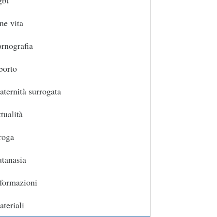
gbt
ne vita
rnografia
borto
ternità surrogata
tualità
roga
tanasia
formazioni
teriali