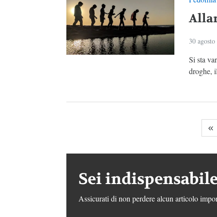
Alla
30 agosto
Si sta va
droghe, il
Sei indispensabile
Assicurati di non perdere alcun articolo impor