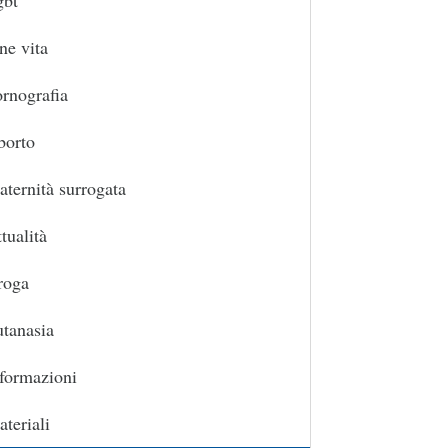
gbt
ne vita
rnografia
borto
ternità surrogata
tualità
roga
tanasia
formazioni
teriali