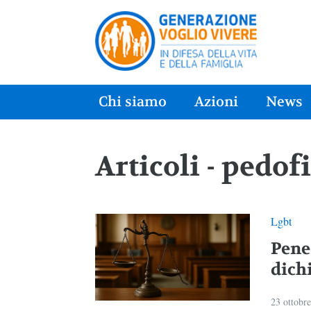
Chi siamo
Azioni
News
Articoli - pedofi
Lgbt
Pene 
dich
23 ottobr