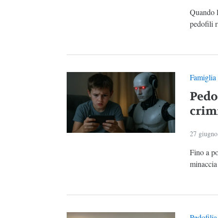
Quando l
pedofili r
Famiglia
Pedof
crim
27 giugno
Fino a p
minaccia 
Pedofilia