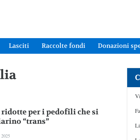
Lasciti
Raccolte fondi
Donazioni spe
lia
C
Vi
Fa
ridotte per i pedofili che si
iarino “trans”
Li
e 2025