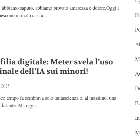
L
’abbiamo saputo, abbiamo provato amarezza e dolore.Oggi i
Fi
iescono in molti casi a...
Po
A
Ma
ilia digitale: Meter svela l’uso
inale dell’IA sui minori!
At
 2025
D
oco tempo fa sembrava solo fantascienza o, al massimo, una
Eu
distante. Ma oggi...
In
Ma