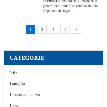
In Europa il dibattito sulla “medicina di
genere” per i minori sta cambiando tono.
Dopo anni di slogan...
1
2
3
4
CATEGORIE
Vita
Famiglia
Libertà educativa
Lgbt