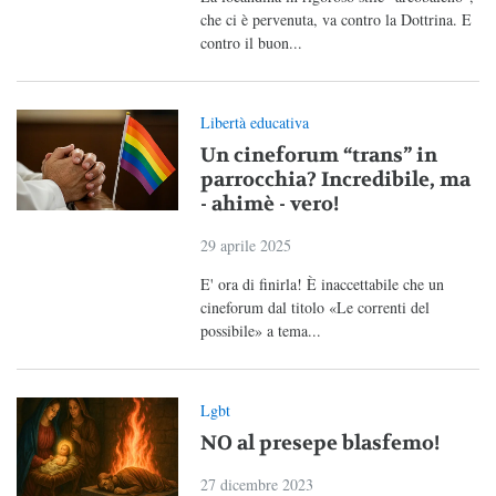
che ci è pervenuta, va contro la Dottrina. E
contro il buon...
Libertà educativa
Un cineforum “trans” in
parrocchia? Incredibile, ma
- ahimè - vero!
29 aprile 2025
E' ora di finirla! È inaccettabile che un
cineforum dal titolo «Le correnti del
possibile» a tema...
Lgbt
NO al presepe blasfemo!
27 dicembre 2023