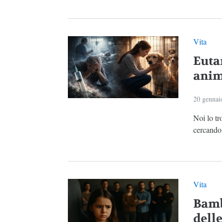
Vita
Eutan
anim
20 gennai
Noi lo tr
cercando 
Vita
Bamb
dell