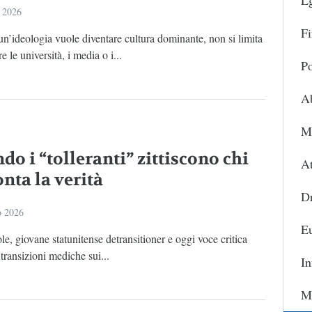
L
 2026
Fi
’ideologia vuole diventare cultura dominante, non si limita
e le università, i media o i...
Po
A
Ma
o i “tolleranti” zittiscono chi
At
nta la verità
D
o 2026
Eu
e, giovane statunitense detransitioner e oggi voce critica
 transizioni mediche sui...
In
Ma