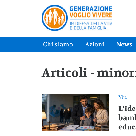
Chi siamo
Azioni
News
Articoli - minor
Vita
L’id
bamb
educ