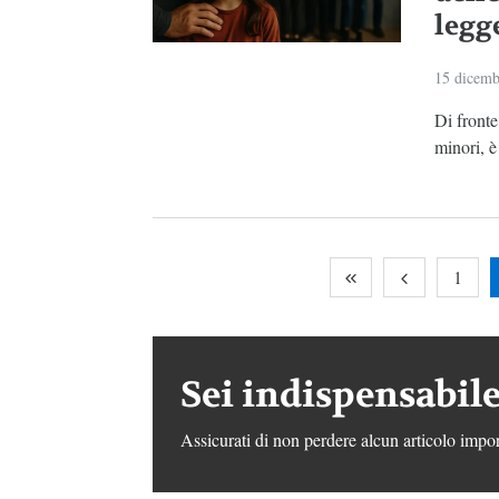
legg
15 dicemb
Di fronte
minori, è
1
Sei indispensabile
Assicurati di non perdere alcun articolo impor