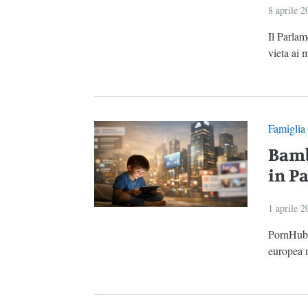
8 aprile 2
Il Parla
vieta ai 
Famiglia
Bamb
in P
1 aprile 2
PornHub,
europea n