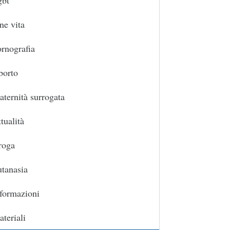
gbt
ne vita
rnografia
borto
ternità surrogata
tualità
roga
tanasia
formazioni
teriali