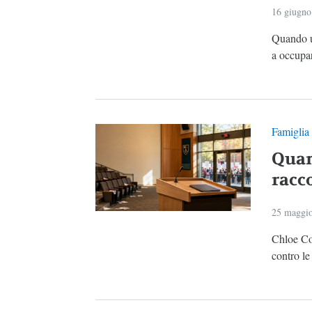
16 giugno
Quando un
a occupar
Famiglia
Quand
racco
25 maggi
Chloe Col
contro le