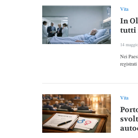
Vita
In Ol
tutti
14 maggi
Nei Paesi
registrati
Vita
Porto
svol
auto