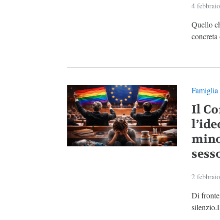
4 febbrai
Quello c
concreta 
Famiglia
Il C
l’ide
mino
sess
2 febbrai
Di fronte
silenzio.