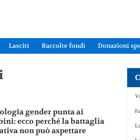
Lasciti
Raccolte fondi
Donazioni spe
i
C
Vi
Fa
eologia gender punta ai
ini: ecco perché la battaglia
Li
ativa non può aspettare