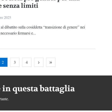
e senza limiti
re 2025
 al dibattito sulla cosiddetta “transizione di genere” nei
 necessario fermarsi e...
2
3
4
 in questa battaglia
tante.