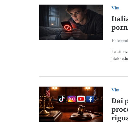
Vita
Ital
porn
10 febbra
La situaz
titolo ed
Vita
Dai p
proc
rigua